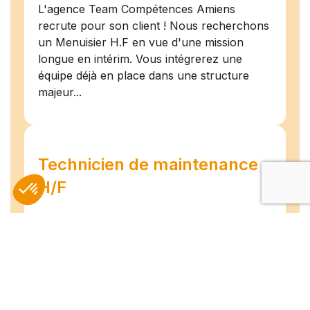
L'agence Team Compétences Amiens
recrute pour son client ! Nous recherchons
un Menuisier H.F en vue d'une mission
longue en intérim. Vous intégrerez une
équipe déjà en place dans une structure
majeur...
Technicien de maintenance
H/F
Amiens
07/07/2026
Intérim
Temps plein
L'agence TEAM COMPETENCES recherche
pour son client, des Techniciens de