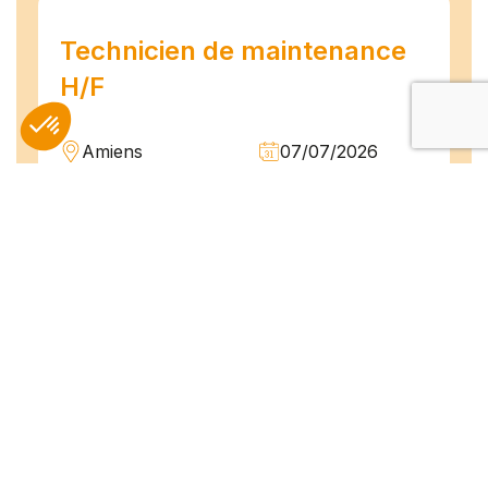
Technicien de maintenance
H/F
Amiens
07/07/2026
Intérim
Temps plein
L'agence TEAM COMPETENCES recherche
pour son client, des Techniciens de
Maintenance H/F afin d'assurer la
maintenance préventive et curative
d'installations industrielles. Vos missions : -
Réaliser...