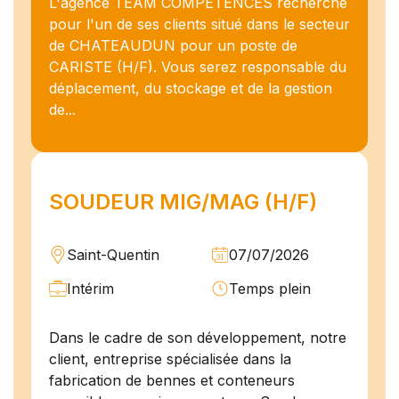
L'agence TEAM COMPETENCES recherche
pour l'un de ses clients situé dans le secteur
de CHATEAUDUN pour un poste de
CARISTE (H/F). Vous serez responsable du
déplacement, du stockage et de la gestion
de...
SOUDEUR MIG/MAG (H/F)
Saint-Quentin
07/07/2026
Intérim
Temps plein
Dans le cadre de son développement, notre
client, entreprise spécialisée dans la
fabrication de bennes et conteneurs