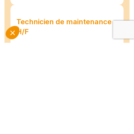
Technicien de maintenance
H/F
Amiens
07/07/2026
Intérim
Temps plein
L'agence TEAM COMPETENCES recherche
pour son client, des Techniciens de
Maintenance H/F afin d'assurer la
maintenance préventive et curative
d'installations industrielles. Vos missions : -
Réaliser...