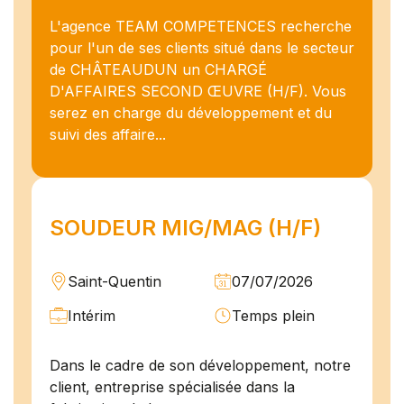
L'agence TEAM COMPETENCES recherche
pour l'un de ses clients situé dans le secteur
de CHÂTEAUDUN un CHARGÉ
D'AFFAIRES SECOND ŒUVRE (H/F). Vous
serez en charge du développement et du
suivi des affaire...
SOUDEUR MIG/MAG (H/F)
Saint-Quentin
07/07/2026
Intérim
Temps plein
Dans le cadre de son développement, notre
client, entreprise spécialisée dans la