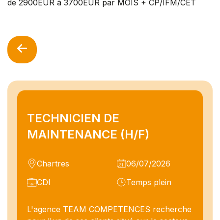
de 2900EUR à 3700EUR par MOIS + CP/IFM/CET
TECHNICIEN DE
MAINTENANCE (H/F)
Chartres
06/07/2026
CDI
Temps plein
L'agence TEAM COMPETENCES recherche