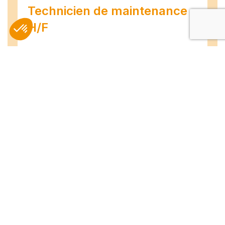
Technicien de maintenance
H/F
Amiens
07/07/2026
Intérim
Temps plein
L'agence TEAM COMPETENCES recherche
pour son client, des Techniciens de
Maintenance H/F afin d'assurer la
maintenance préventive et curative
d'installations industrielles. Vos missions : -
Réaliser...
Peintre en bâtiment (H/F)