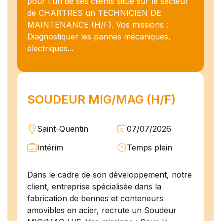
pour l'un de ses clients situé sur le secteur
de CHARTRES un TECHNICIEN DE
MAINTENANCE (H/F). Vos missions :
Diagnostiquer les pannes mécaniques,
électriques...
SOUDEUR MIG/MAG (H/F)
Saint-Quentin
07/07/2026
Intérim
Temps plein
Dans le cadre de son développement, notre
client, entreprise spécialisée dans la
fabrication de bennes et conteneurs
amovibles en acier, recrute un Soudeur