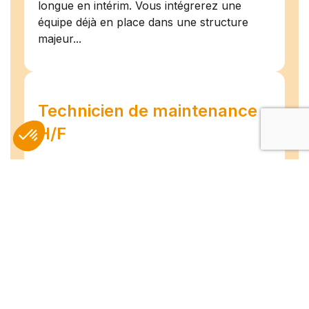
longue en intérim. Vous intégrerez une
équipe déjà en place dans une structure
majeur...
Technicien de maintenance
H/F
Amiens
07/07/2026
Intérim
Temps plein
L'agence TEAM COMPETENCES recherche
pour son client, des Techniciens de
Maintenance H/F afin d'assurer la
maintenance préventive et curative
d'installations industrielles. Vos missions : -