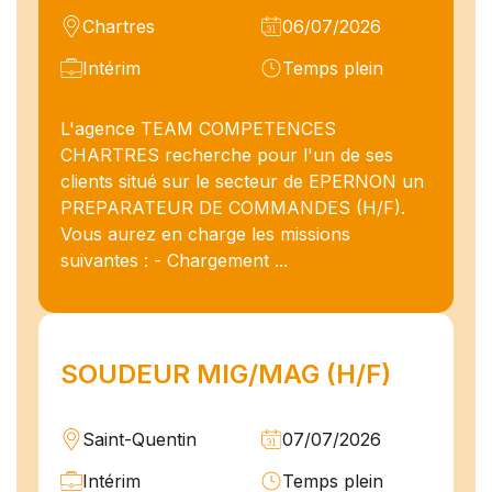
Chartres
06/07/2026
Intérim
Temps plein
L'agence TEAM COMPETENCES
CHARTRES recherche pour l'un de ses
clients situé sur le secteur de EPERNON un
PREPARATEUR DE COMMANDES (H/F).
Vous aurez en charge les missions
suivantes : - Chargement ...
SOUDEUR MIG/MAG (H/F)
Saint-Quentin
07/07/2026
Intérim
Temps plein