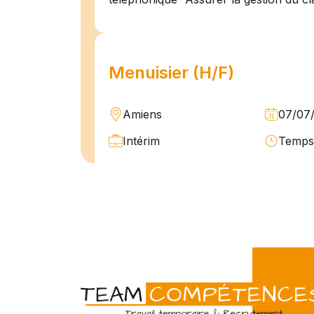
Menuisier (H/F)
Amiens
07/07
Intérim
Temps 
L'agence Team Compétences Amiens 
son client ! Nous recherchons un Men
vue d'une mission longue en intérim. 
une équipe déjà en place dans une stru
Technicien de maintenan