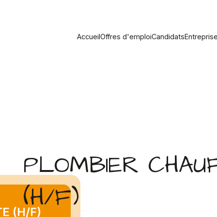
Accueil
Offres d'emploi
Candidats
Entrepris
PLOMBIER CHAU
(H/F)
E (H/F)