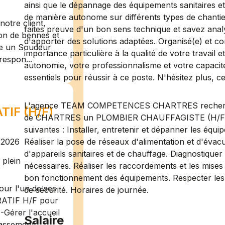
ainsi que le dépannage des équipements sanitaires et
de manière autonome sur différents types de chant
otre client,
faites preuve d'un bon sens technique et savez analy
ion de bennes et
d'apporter des solutions adaptées. Organisé(e) et c
te un Soudeur
importance particulière à la qualité de votre travail et
respon...
autonomie, votre professionnalisme et votre capacité
essentiels pour réussir à ce poste. N'hésitez plus, ce
L'agence TEAM COMPETENCES CHARTRES recherche p
IF (H/F)
de CHARTRES un PLOMBIER CHAUFFAGISTE (H/F). V
suivantes : Installer, entretenir et dépanner les équ
/2026
Réaliser la pose de réseaux d'alimentation et d'évacua
d'appareils sanitaires et de chauffage. Diagnostiquer
plein
nécessaires. Réaliser les raccordements et les mises e
bon fonctionnement des équipements. Respecter les 
ur l'un de ses
de sécurité. Horaires de journée.
RATIF H/F pour
-Gérer l'accueil
Salaire
assement ...