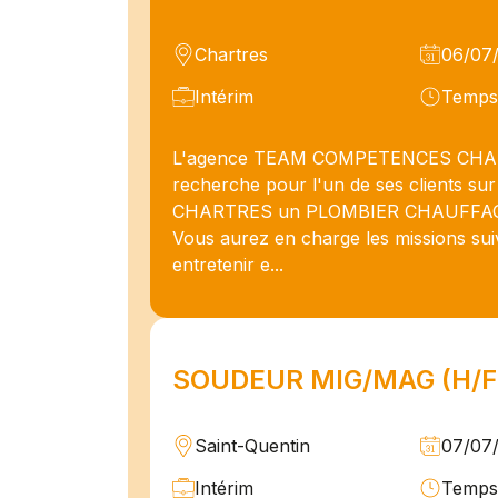
Chartres
06/07
Intérim
Temps 
L'agence TEAM COMPETENCES CH
recherche pour l'un de ses clients sur
CHARTRES un PLOMBIER CHAUFFAGI
Vous aurez en charge les missions suiva
entretenir e...
SOUDEUR MIG/MAG (H/F
Saint-Quentin
07/07
Intérim
Temps 