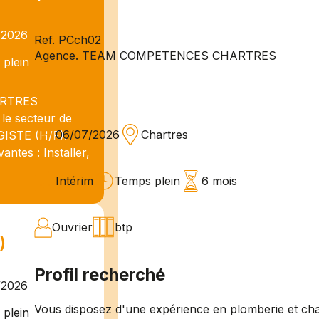
/2026
Ref. PCch02
Agence. TEAM COMPETENCES CHARTRES
plein
ARTRES
 le secteur de
06/07/2026
Chartres
STE (H/F).
ntes : Installer,
Intérim
Temps plein
6 mois
Ouvrier
btp
)
Profil recherché
/2026
Vous disposez d'une expérience en plomberie et chauff
plein