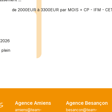
de 2000EUR à 3300EUR par MOIS + CP - IFM - CE
/2026
plein
recrute pour
uisier H.F en
Vous intégrerez
cture majeur...
Agence Amiens
Agence Besançon
ce H/F
amiens@team-
besancon@team-