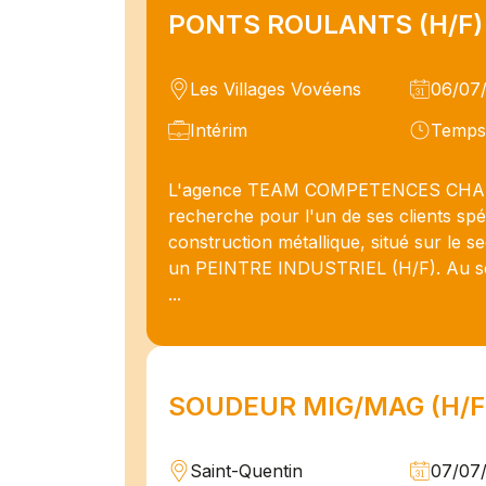
PONTS ROULANTS (H/F)
Les Villages Vovéens
06/07
Intérim
Temps 
L'agence TEAM COMPETENCES CH
recherche pour l'un de ses clients spéc
construction métallique, situé sur le 
un PEINTRE INDUSTRIEL (H/F). Au sein
...
SOUDEUR MIG/MAG (H/F
Saint-Quentin
07/07