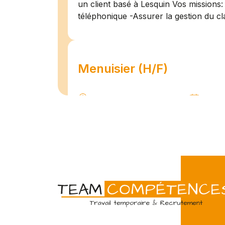
un client basé à Lesquin Vos missions: 
téléphonique -Assurer la gestion du cl
Menuisier (H/F)
Amiens
07/07
Intérim
Temps 
L'agence Team Compétences Amiens 
son client ! Nous recherchons un Men
vue d'une mission longue en intérim. 
une équipe déjà en place dans une stru