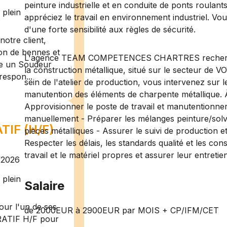
peinture industrielle et en conduite de ponts roulan
plein
appréciez le travail en environnement industriel. Vou
d'une forte sensibilité aux règles de sécurité.
otre client,
ion de bennes et
L'agence TEAM COMPETENCES CHARTRES recherche p
te un Soudeur
la construction métallique, situé sur le secteur d
respon...
sein de l'atelier de production, vous intervenez sur l
manutention des éléments de charpente métallique. À
Approvisionner le poste de travail et manutentionner
manuellement - Préparer les mélanges peinture/solvan
IF (H/F)
pièces métalliques - Assurer le suivi de production 
Respecter les délais, les standards qualité et les con
travail et le matériel propres et assurer leur entreti
/2026
plein
Salaire
ur l'un de ses
de 2000EUR à 2900EUR par MOIS + CP/IFM/CET
RATIF H/F pour