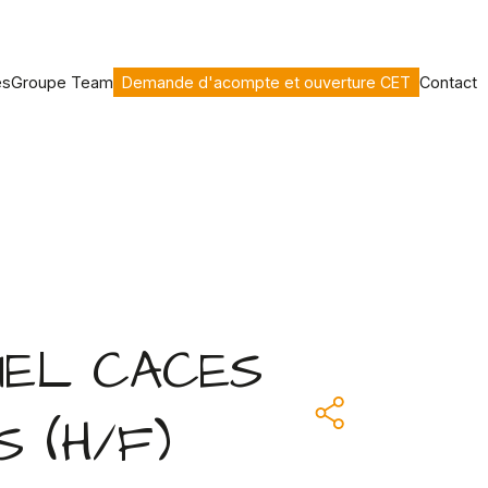
es
Groupe Team
Demande d'acompte et ouverture CET
Contact
RIEL CACES
 (H/F)