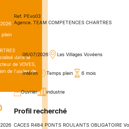
Ref. PEvo03
Agence. TEAM COMPETENCES CHARTRES
/2026
plein
ARTRES
06/07/2026
Les Villages Vovéens
ialisé dans la
secteur de VOVES,
 de l'atelier de
Intérim
Temps plein
6 mois
Ouvrier
industrie
)
Profil recherché
CACES R484 PONTS ROULANTS OBLIGATOIRE Vous av
/2026