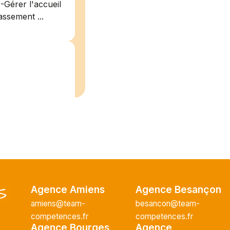
-Gérer l'accueil
assement ...
/2026
plein
recrute pour
uisier H.F en
Vous intégrerez
cture majeur...
Agence Amiens
Agence Besançon
amiens@team-
besancon@team-
competences.fr
competences.fr
Agence Bourges
Agence