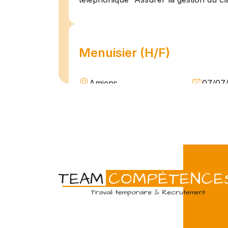
Menuisier (H/F)
Amiens
07/07
Intérim
Temps 
L'agence Team Compétences Amiens 
son client ! Nous recherchons un Men
vue d'une mission longue en intérim. 
une équipe déjà en place dans une stru
Technicien de maintenan