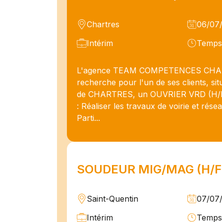
Chartres
06/07
Intérim
Temps 
L'agence TEAM COMPETENCES CH
recherche pour l'un de ses clients, sit
de CHARTRES, un OUVRIER VRD (H/F)
: Réaliser les travaux de voirie et résea
Parti...
SOUDEUR MIG/MAG (H/F
Saint-Quentin
07/07
Intérim
Temps 