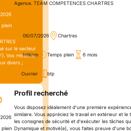
Agence. TEAM COMPETENCES CHARTRES
/2026
plein
06/07/2026
Chartres
ARTRES
ué sur le secteur
Intérim
Temps plein
6 mois
. Vos missions
ux divers ;
Ouvrier
btp
Profil recherché
)
Vous disposez idéalement d'une première expérience
similaire. Vous appréciez le travail en extérieur et le
/2026
les consignes de sécurité et d'exécuter les tâches qu
Dynamique et motivé(e), vous faites preuve d'une b
plein