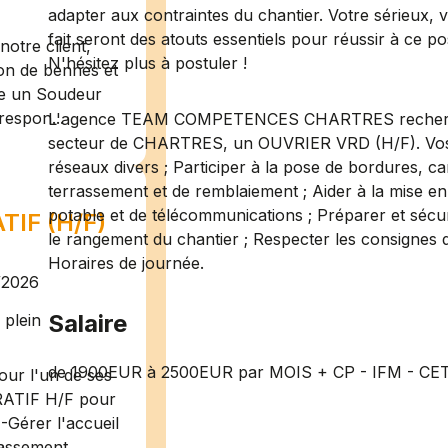
adapter aux contraintes du chantier. Votre sérieux, vo
fait seront des atouts essentiels pour réussir à ce p
otre client,
N'hésitez plus à postuler !
ion de bennes et
te un Soudeur
respon...
L'agence TEAM COMPETENCES CHARTRES recherche po
secteur de CHARTRES, un OUVRIER VRD (H/F). Vos mis
réseaux divers ; Participer à la pose de bordures, ca
terrassement et de remblaiement ; Aider à la mise e
potable et de télécommunications ; Préparer et sécur
IF (H/F)
le rangement du chantier ; Respecter les consignes d
Horaires de journée.
/2026
Salaire
plein
de 1900EUR à 2500EUR par MOIS + CP - IFM - CE
ur l'un de ses
RATIF H/F pour
-Gérer l'accueil
assement ...