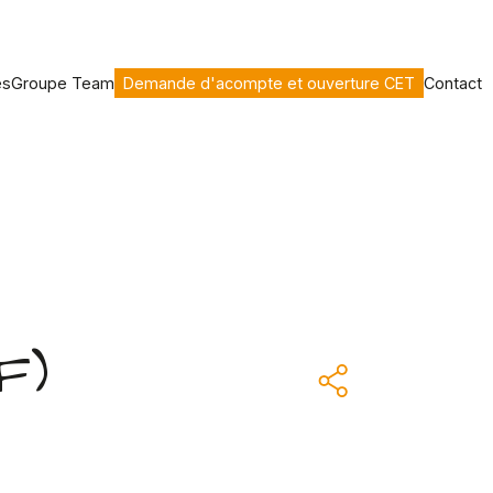
es
Groupe Team
Demande d'acompte et ouverture CET
Contact
F)