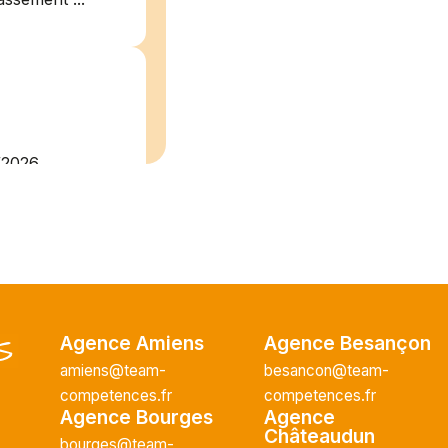
/2026
plein
recrute pour
uisier H.F en
Vous intégrerez
cture majeur...
Agence Amiens
Agence Besançon
amiens@team-
besancon@team-
competences.fr
competences.fr
Agence Bourges
Agence
ce H/F
Châteaudun
bourges@team-