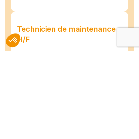
Technicien de maintenance
H/F
Amiens
07/07/2026
Intérim
Temps plein
L'agence TEAM COMPETENCES recherche
pour son client, des Techniciens de
Maintenance H/F afin d'assurer la
maintenance préventive et curative
d'installations industrielles. Vos missions : -
Réaliser...