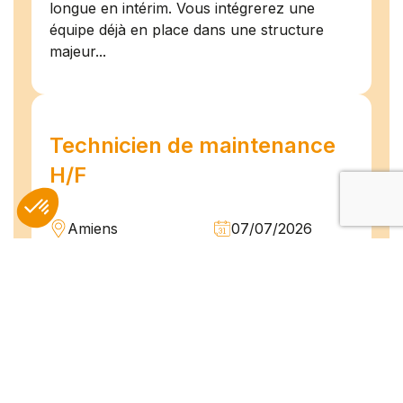
longue en intérim. Vous intégrerez une
équipe déjà en place dans une structure
majeur...
Technicien de maintenance
H/F
Amiens
07/07/2026
Intérim
Temps plein
L'agence TEAM COMPETENCES recherche
pour son client, des Techniciens de
Maintenance H/F afin d'assurer la
maintenance préventive et curative
d'installations industrielles. Vos missions : -