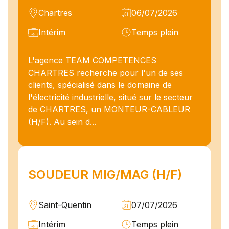
Chartres
06/07/2026
Intérim
Temps plein
L'agence TEAM COMPETENCES
CHARTRES recherche pour l'un de ses
clients, spécialisé dans le domaine de
l'électricité industrielle, situé sur le secteur
de CHARTRES, un MONTEUR-CABLEUR
(H/F). Au sein d...
SOUDEUR MIG/MAG (H/F)
Saint-Quentin
07/07/2026
Intérim
Temps plein