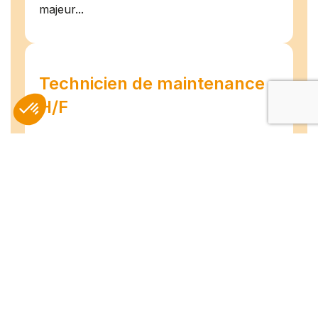
majeur...
Technicien de maintenance
H/F
Amiens
07/07/2026
Intérim
Temps plein
L'agence TEAM COMPETENCES recherche
pour son client, des Techniciens de
Maintenance H/F afin d'assurer la
maintenance préventive et curative
d'installations industrielles. Vos missions : -
Réaliser...