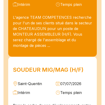
Intérim
Temps plein
L'agence TEAM COMPETENCES recherche
pour l'un de ses clients situé dans le secteur
de CHATEAUDUN pour un poste de
MONTEUR ASSEMBLEUR (H/F). Vous
serez chargé de l'assemblage et du
montage de pièces ...
SOUDEUR MIG/MAG (H/F)
Saint-Quentin
07/07/2026
Intérim
Temps plein