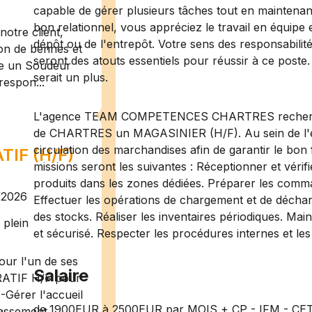
capable de gérer plusieurs tâches tout en maintenan
bon relationnel, vous appréciez le travail en équipe
otre client,
dépôt ou de l'entrepôt. Votre sens des responsabilité
ion de bennes et
seront des atouts essentiels pour réussir à ce post
te un Soudeur
serait un plus.
respon...
L'agence TEAM COMPETENCES CHARTRES recherche p
de CHARTRES un MAGASINIER (H/F). Au sein de l'ent
circulation des marchandises afin de garantir le bon 
IF (H/F)
missions seront les suivantes : Réceptionner et vérifi
produits dans les zones dédiées. Préparer les comm
/2026
Effectuer les opérations de chargement et de décharg
des stocks. Réaliser les inventaires périodiques. Mai
plein
et sécurisé. Respecter les procédures internes et les
ur l'un de ses
Salaire
RATIF H/F pour
-Gérer l'accueil
de 1900EUR à 2500EUR par MOIS + CP - IFM - CE
assement ...