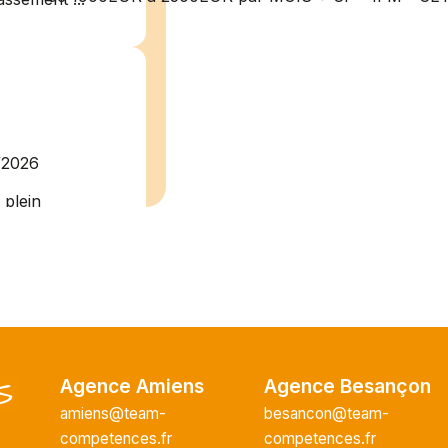
/2026
plein
recrute pour
uisier H.F en
Vous intégrerez
cture majeur...
Agence Amiens
Agence Besançon
amiens@team-
besancon@team-
ce H/F
competences.fr
competences.fr