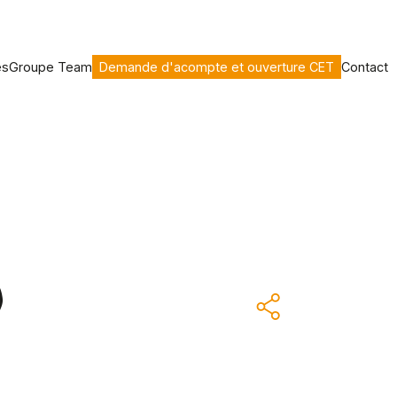
es
Groupe Team
Demande d'acompte et ouverture CET
Contact
)