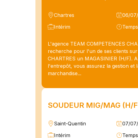
Chartres
06/07
Intérim
Temps 
L'agence TEAM COMPETENCES CH
recherche pour l'un de ses clients sur
CHARTRES un MAGASINIER (H/F). Au
l'entrepôt, vous assurez la gestion et l
marchandise...
SOUDEUR MIG/MAG (H/F
Saint-Quentin
07/07
Intérim
Temps 