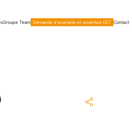
es
Groupe Team
Demande d'acompte et ouverture CET
Contact
)