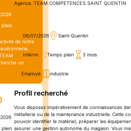
Agence. TEAM COMPETENCES SAINT QUENTIN
/2026
plein
06/07/2026
Saint-Quentin
ctivité de notre
chaudronnerie,
Intérim
Temps plein
3 mois
, TEAM
herche un
Employé
industrie
Profil recherché
)
Vous disposez impérativement de connaissances dans
métallerie ou de la maintenance industrielle. Cette c
/2026
pouvoir identifier le matériel, préparer les équipem
assurer une gestion autonome du magasin. Vous maîtr
plein