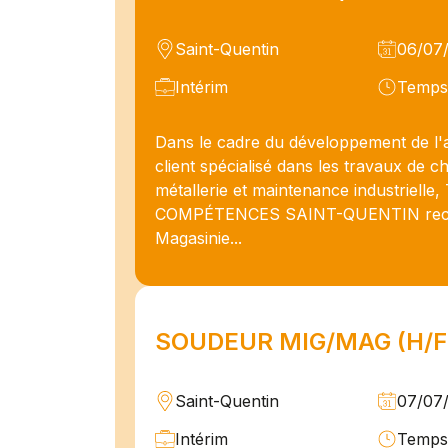
Saint-Quentin
06/07
Intérim
Temps 
Dans le cadre du développement de l'a
client spécialisé dans les travaux de 
métallerie et maintenance industrielle
COMPÉTENCES SAINT-QUENTIN rec
Magasinie...
SOUDEUR MIG/MAG (H/F
Saint-Quentin
07/07
Intérim
Temps 