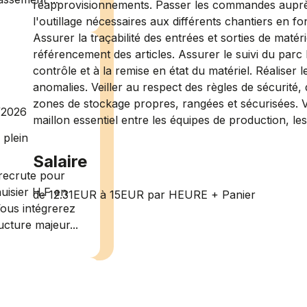
réapprovisionnements. Passer les commandes auprès 
l'outillage nécessaires aux différents chantiers en f
Assurer la traçabilité des entrées et sorties de matérie
référencement des articles. Assurer le suivi du parc b
contrôle et à la remise en état du matériel. Réaliser l
anomalies. Veiller au respect des règles de sécurité,
zones de stockage propres, rangées et sécurisées. Vé
/2026
maillon essentiel entre les équipes de production, les
plein
Salaire
recrute pour
uisier H.F en
de 12.31EUR à 15EUR par HEURE + Panier
Vous intégrerez
cture majeur...
ce H/F