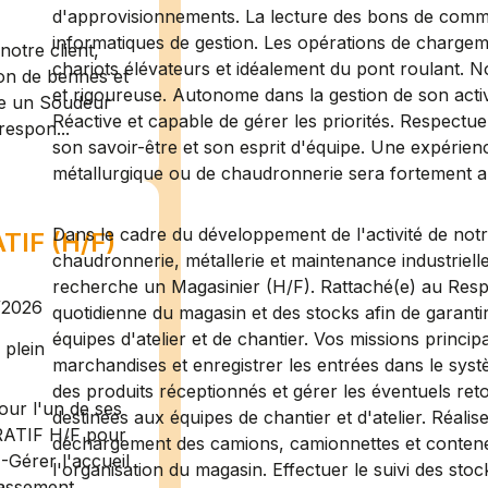
d'approvisionnements. La lecture des bons de comma
informatiques de gestion. Les opérations de chargeme
otre client,
chariots élévateurs et idéalement du pont roulant.
ion de bennes et
et rigoureuse. Autonome dans la gestion de son activ
te un Soudeur
Réactive et capable de gérer les priorités. Respectu
respon...
son savoir-être et son esprit d'équipe. Une expérie
métallurgique ou de chaudronnerie sera fortement a
Dans le cadre du développement de l'activité de notre
IF (H/F)
chaudronnerie, métallerie et maintenance indus
recherche un Magasinier (H/F). Rattaché(e) au Respo
/2026
quotidienne du magasin et des stocks afin de garantir
équipes d'atelier et de chantier. Vos missions princip
plein
marchandises et enregistrer les entrées dans le syst
des produits réceptionnés et gérer les éventuels r
ur l'un de ses
destinées aux équipes de chantier et d'atelier. Réali
RATIF H/F pour
déchargement des camions, camionnettes et contene
-Gérer l'accueil
l'organisation du magasin. Effectuer le suivi des stock
assement ...