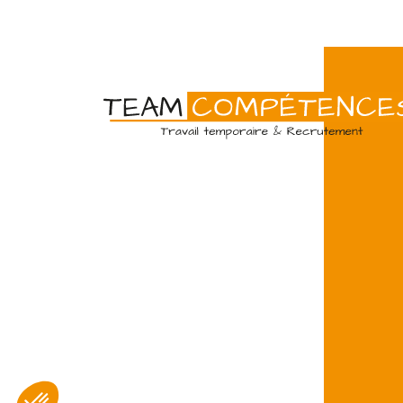
Amiens
07/07
Intérim
Temps 
L'agence TEAM COMPETENCES reche
client, des Techniciens de Maintenanc
d'assurer la maintenance préventive et
d'installations industrielles. Vos missions
Peintre en bâtiment (H/F)
Amiens
07/07
Intérim
Temps 