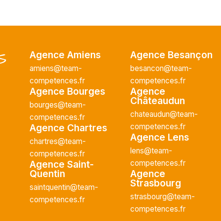
/2026
plein
Agence Amiens
Agence Besançon
rche pour son
amiens@team-
besancon@team-
e H/F afin
competences.fr
competences.fr
Agence Bourges
Agence
 curative
Châteaudun
 : - Réaliser...
bourges@team-
chateaudun@team-
competences.fr
Agence Chartres
competences.fr
Agence Lens
chartres@team-
lens@team-
competences.fr
Agence Saint-
competences.fr
Quentin
Agence
Strasbourg
/2026
saintquentin@team-
strasbourg@team-
competences.fr
plein
competences.fr