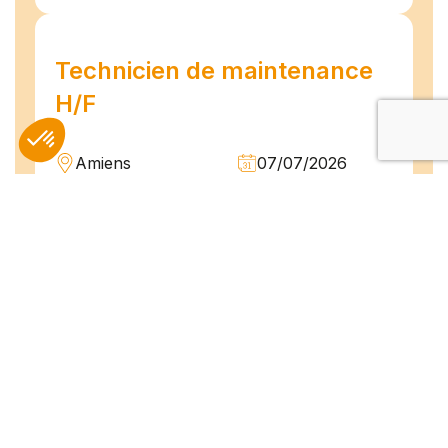
Technicien de maintenance
H/F
Amiens
07/07/2026
Intérim
Temps plein
L'agence TEAM COMPETENCES recherche
pour son client, des Techniciens de
Maintenance H/F afin d'assurer la
maintenance préventive et curative
d'installations industrielles. Vos missions : -
Réaliser...