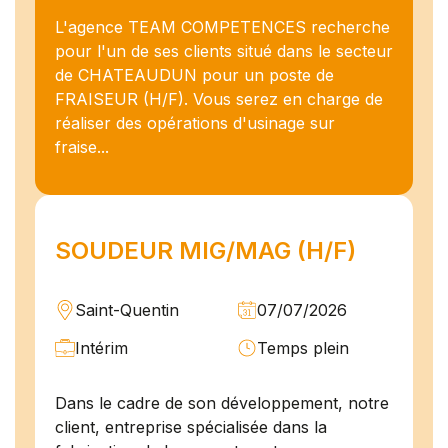
L'agence TEAM COMPETENCES recherche
pour l'un de ses clients situé dans le secteur
de CHATEAUDUN pour un poste de
FRAISEUR (H/F). Vous serez en charge de
réaliser des opérations d'usinage sur
fraise...
SOUDEUR MIG/MAG (H/F)
Saint-Quentin
07/07/2026
Intérim
Temps plein
Dans le cadre de son développement, notre
client, entreprise spécialisée dans la