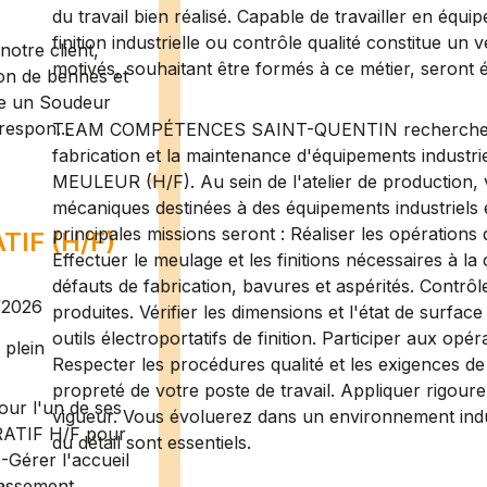
du travail bien réalisé. Capable de travailler en éq
finition industrielle ou contrôle qualité constitue un 
otre client,
motivés, souhaitant être formés à ce métier, seront 
ion de bennes et
te un Soudeur
respon...
TEAM COMPÉTENCES SAINT-QUENTIN recherche pour 
fabrication et la maintenance d'équipements indust
MEULEUR (H/F). Au sein de l'atelier de production, v
mécaniques destinées à des équipements industriels 
principales missions seront : Réaliser les opérations
IF (H/F)
Effectuer le meulage et les finitions nécessaires à l
défauts de fabrication, bavures et aspérités. Contrôle
/2026
produites. Vérifier les dimensions et l'état de surface 
outils électroportatifs de finition. Participer aux op
plein
Respecter les procédures qualité et les exigences de
propreté de votre poste de travail. Appliquer rigour
ur l'un de ses
vigueur. Vous évoluerez dans un environnement indust
RATIF H/F pour
du détail sont essentiels.
-Gérer l'accueil
assement ...