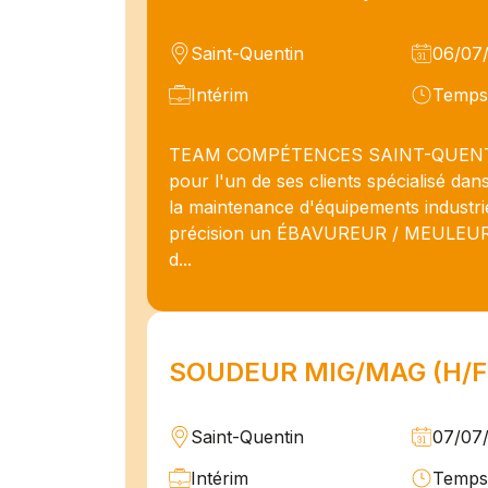
Saint-Quentin
06/07
Intérim
Temps 
TEAM COMPÉTENCES SAINT-QUENTI
pour l'un de ses clients spécialisé dans
la maintenance d'équipements industri
précision un ÉBAVUREUR / MEULEUR 
d...
SOUDEUR MIG/MAG (H/F
Saint-Quentin
07/07
Intérim
Temps 