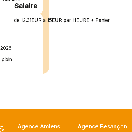
Salaire
de 12.31EUR à 15EUR par HEURE + Panier
/2026
plein
recrute pour
uisier H.F en
Vous intégrerez
cture majeur...
Agence Amiens
Agence Besançon
ce H/F