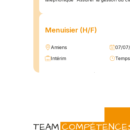
Menuisier (H/F)
Amiens
07/07
Intérim
Temps 
L'agence Team Compétences Amiens 
son client ! Nous recherchons un Men
vue d'une mission longue en intérim. 
une équipe déjà en place dans une stru
Technicien de maintenan