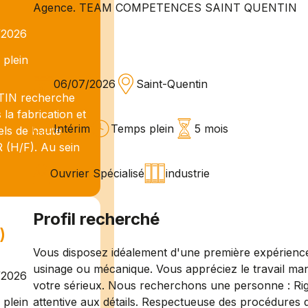
Agence. TEAM COMPETENCES SAINT QUENTIN
/2026
plein
06/07/2026
Saint-Quentin
N recherche
 la fabrication et
Intérim
Temps plein
5 mois
els de haute
(H/F). Au sein
Ouvrier Spécialisé
industrie
Profil recherché
)
Vous disposez idéalement d'une première expérience 
usinage ou mécanique. Vous appréciez le travail man
/2026
votre sérieux. Nous recherchons une personne : Rig
attentive aux détails. Respectueuse des procédures 
plein