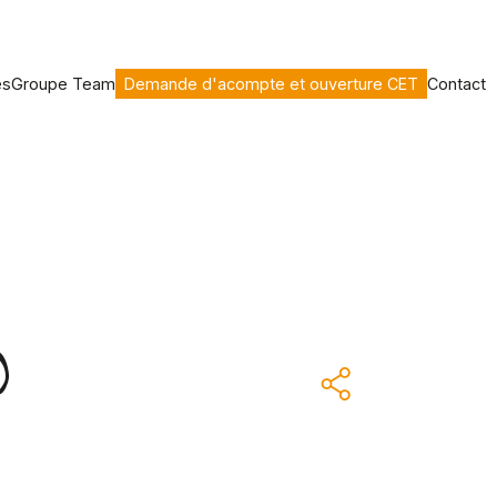
es
Groupe Team
Demande d'acompte et ouverture CET
Contact
)