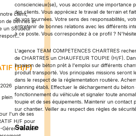
consciencieux(se), vous accordez une importance parti
des clients. Vous appréciez le travail de terrain et f
otre client,
de vos tournées. Votre sens des responsabilités, vot
ion de bennes et
entretenir de bonnes relations avec les différents in
te un Soudeur
à ce poste. Vous correspondez à ce profil ? N'hésite
respon...
L'agence TEAM COMPETENCES CHARTRES recherche p
de CHARTRES un CHAUFFEUR TOUPIE (H/F). Dans le
livraison de béton prêt à l'emploi sur différents chant
IF (H/F)
produit transporté. Vos principales missions seront 
dans le respect de la réglementation routière. Achem
/2026
planning établi. Effectuer le déchargement du béton c
fonctionnement du véhicule et signaler toute anomali
plein
toupie et de ses équipements. Maintenir un contact p
sur chantier. Veiller au respect des règles de sécurit
ur l'un de ses
RATIF H/F pour
Salaire
-Gérer l'accueil
assement ...