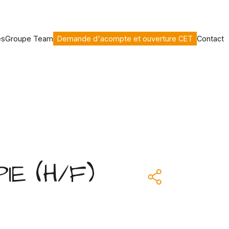
es
Groupe Team
Demande d'acompte et ouverture CET
Contact
E (H/F)