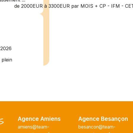
de 2000EUR à 3300EUR par MOIS + CP - IFM - CE
/2026
plein
recrute pour
uisier H.F en
Vous intégrerez
cture majeur...
Agence Amiens
Agence Besançon
ce H/F
amiens@team-
besancon@team-