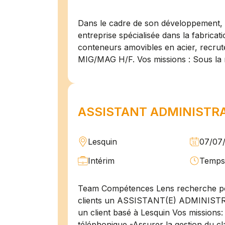
Dans le cadre de son développement, n
entreprise spécialisée dans la fabricat
conteneurs amovibles en acier, recru
MIG/MAG H/F. Vos missions : Sous la 
ASSISTANT ADMINISTRAT
Lesquin
07/07
Intérim
Temps 
Team Compétences Lens recherche po
clients un ASSISTANT(E) ADMINIST
un client basé à Lesquin Vos missions: 
téléphonique -Assurer la gestion du cl