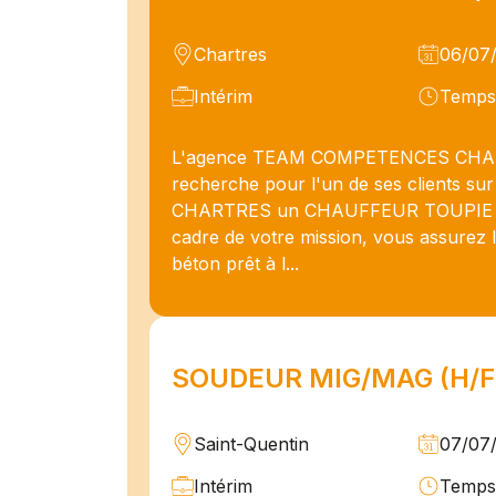
Chartres
06/07
Intérim
Temps 
L'agence TEAM COMPETENCES CH
recherche pour l'un de ses clients sur
CHARTRES un CHAUFFEUR TOUPIE (H
cadre de votre mission, vous assurez l
béton prêt à l...
SOUDEUR MIG/MAG (H/F
Saint-Quentin
07/07
Intérim
Temps 