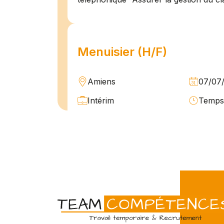
Menuisier (H/F)
Amiens
07/07
Intérim
Temps 
L'agence Team Compétences Amiens 
son client ! Nous recherchons un Men
vue d'une mission longue en intérim. 
une équipe déjà en place dans une stru
Technicien de maintenan