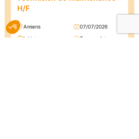
H/F
Amiens
07/07/2026
Intérim
Temps plein
L'agence TEAM COMPETENCES recherche
pour son client, des Techniciens de
Maintenance H/F afin d'assurer la
maintenance préventive et curative
d'installations industrielles. Vos missions : -
Réaliser...
Peintre en bâtiment (H/F)