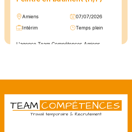
Amiens
07/07/2026
Intérim
Temps plein
L'agence Team Compétences Amiens
recrute pour son client ! Nous recherchons
un Peintre en bâtiment H.F en vue d'une
mission longue en intérim. Vous intégrerez
une équipe déjà en place dans une struct...
PLOMBIER CHAUFFAGISTE
(H/F)
Saint-Quentin
07/07/2026