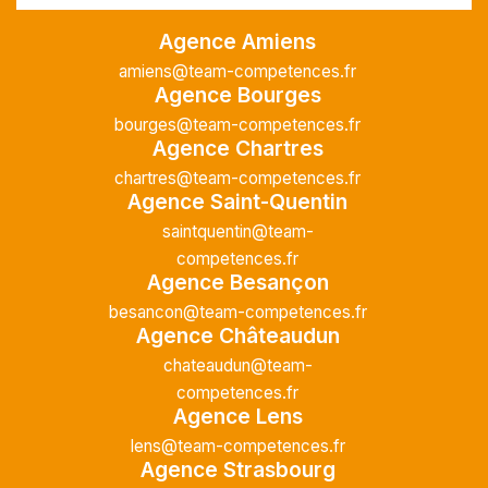
Intérim
Temps plein
Agence Amiens
amiens@team-competences.fr
Agence Bourges
Dans le cadre de son développement, notre
client, entreprise spécialisée dans les
bourges@team-competences.fr
Agence Chartres
travaux de plomberie, chauffage et
sanitaire, recrute un PLOMBIER
chartres@team-competences.fr
CHAUFFAGISTE H/F. Sous la responsabilité
Agence Saint-Quentin
du chef de...
saintquentin@team-
competences.fr
Agence Besançon
besancon@team-competences.fr
Agence Châteaudun
Manutentionnaire (H/F)
chateaudun@team-
competences.fr
Aubigny-en-
Agence Lens
07/07/2026
Artois
lens@team-competences.fr
Agence Strasbourg
Intérim
Temps plein