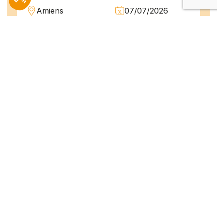
Amiens
07/07/2026
Intérim
Temps plein
L'agence TEAM COMPETENCES recherche
pour son client, des Techniciens de
Maintenance H/F afin d'assurer la
maintenance préventive et curative
d'installations industrielles. Vos missions : -
Réaliser...
Peintre en bâtiment (H/F)
Amiens
07/07/2026
Intérim
Temps plein