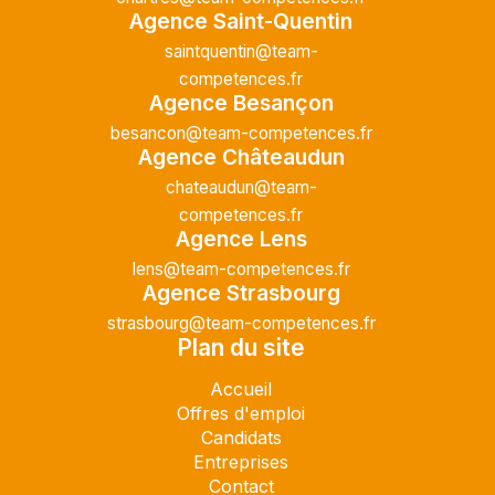
Agence Saint-Quentin
Saint-Quentin
07/07/2026
saintquentin@team-
competences.fr
Intérim
Temps plein
Agence Besançon
besancon@team-competences.fr
Dans le cadre de son développement, notre
Agence Châteaudun
client, entreprise spécialisée dans les
chateaudun@team-
travaux de plomberie, chauffage et
competences.fr
sanitaire, recrute un PLOMBIER
Agence Lens
CHAUFFAGISTE H/F. Sous la responsabilité
lens@team-competences.fr
du chef de...
Agence Strasbourg
strasbourg@team-competences.fr
Plan du site
Manutentionnaire (H/F)
Accueil
Offres d'emploi
Candidats
Aubigny-en-
Entreprises
07/07/2026
Artois
Contact