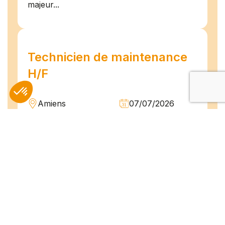
majeur...
Technicien de maintenance
H/F
Amiens
07/07/2026
Intérim
Temps plein
L'agence TEAM COMPETENCES recherche
pour son client, des Techniciens de
Maintenance H/F afin d'assurer la
maintenance préventive et curative
d'installations industrielles. Vos missions : -
Réaliser...