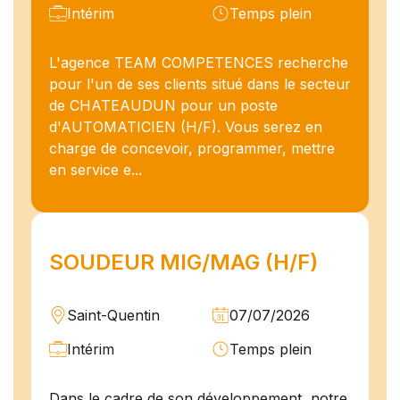
Intérim
Temps plein
L'agence TEAM COMPETENCES recherche
pour l'un de ses clients situé dans le secteur
de CHATEAUDUN pour un poste
d'AUTOMATICIEN (H/F). Vous serez en
charge de concevoir, programmer, mettre
en service e...
SOUDEUR MIG/MAG (H/F)
Saint-Quentin
07/07/2026
Intérim
Temps plein
Dans le cadre de son développement, notre