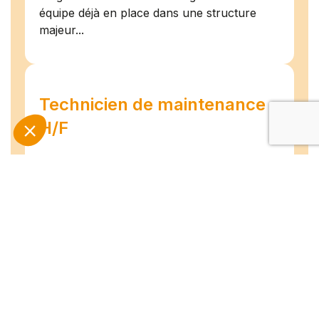
équipe déjà en place dans une structure
majeur...
Technicien de maintenance
H/F
Amiens
07/07/2026
Intérim
Temps plein
L'agence TEAM COMPETENCES recherche
pour son client, des Techniciens de
Maintenance H/F afin d'assurer la
maintenance préventive et curative
d'installations industrielles. Vos missions : -