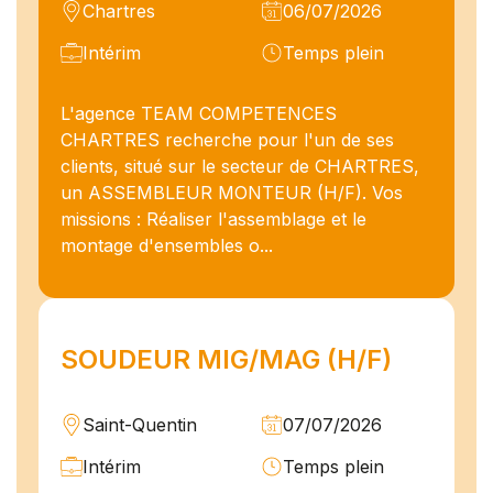
Chartres
06/07/2026
Intérim
Temps plein
L'agence TEAM COMPETENCES
CHARTRES recherche pour l'un de ses
clients, situé sur le secteur de CHARTRES,
un ASSEMBLEUR MONTEUR (H/F). Vos
missions : Réaliser l'assemblage et le
montage d'ensembles o...
SOUDEUR MIG/MAG (H/F)
Saint-Quentin
07/07/2026
Intérim
Temps plein