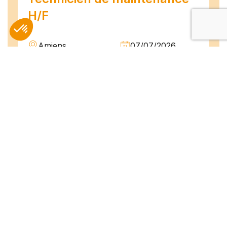
H/F
Amiens
07/07/2026
Intérim
Temps plein
L'agence TEAM COMPETENCES recherche
pour son client, des Techniciens de
Maintenance H/F afin d'assurer la
maintenance préventive et curative
d'installations industrielles. Vos missions : -
Réaliser...
Peintre en bâtiment (H/F)