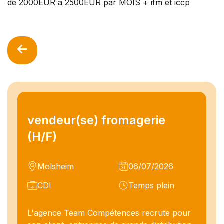
de 2000EUR à 2500EUR par MOIS + ifm et iccp
vendeur(se) fromagerie
(H/F)
Molsheim
06/07/2026
CDI
Temps plein
L'agence Team Compétences recrute pour