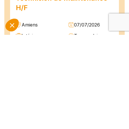
H/F
Amiens
07/07/2026
Intérim
Temps plein
L'agence TEAM COMPETENCES recherche
pour son client, des Techniciens de
Maintenance H/F afin d'assurer la
maintenance préventive et curative
d'installations industrielles. Vos missions : -
Réaliser...
Peintre en bâtiment (H/F)