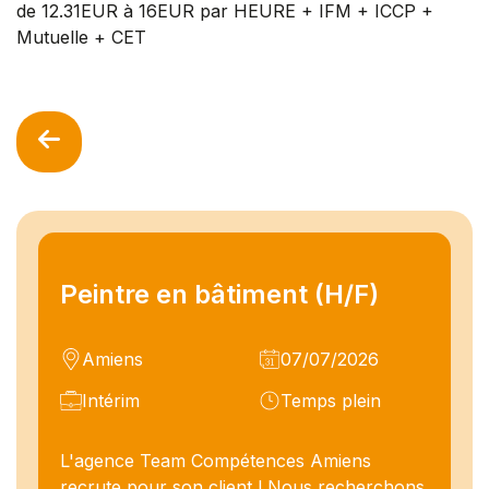
de 12.31EUR à 16EUR par HEURE + IFM + ICCP +
Mutuelle + CET
Peintre en bâtiment (H/F)
Amiens
07/07/2026
Intérim
Temps plein
L'agence Team Compétences Amiens
recrute pour son client ! Nous recherchons