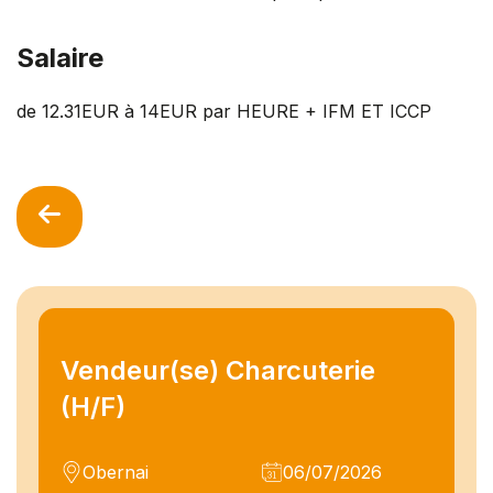
Salaire
de 12.31EUR à 14EUR par HEURE + IFM ET ICCP
Vendeur(se) Charcuterie
(H/F)
Obernai
06/07/2026