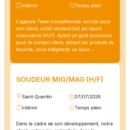
Intérim
Temps plein
L'agence Team Compétences recrute pour
son client, un(e) vendeur(se) au rayon
charcuterie (H/F). Ayant un goût prononcé
pour le contact client, aimant les produits de
bouche, vous intègrerez un bout...
SOUDEUR MIG/MAG (H/F)
Saint-Quentin
07/07/2026
Intérim
Temps plein
Dans le cadre de son développement, notre