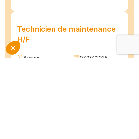
Technicien de maintenance
H/F
Amiens
07/07/2026
Intérim
Temps plein
L'agence TEAM COMPETENCES recherche
pour son client, des Techniciens de
Maintenance H/F afin d'assurer la
maintenance préventive et curative
d'installations industrielles. Vos missions : -
Réaliser...