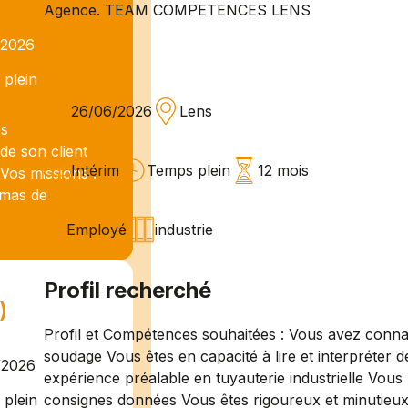
Agence. TEAM COMPETENCES LENS
/2026
plein
26/06/2026
Lens
es
e son client
Intérim
Temps plein
12 mois
Vos missions :
hémas de
Employé
industrie
Profil recherché
)
Profil et Compétences souhaitées : Vous avez conna
soudage Vous êtes en capacité à lire et interpréter
/2026
expérience préalable en tuyauterie industrielle Vous 
consignes données Vous êtes rigoureux et minutieu
plein