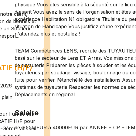
physique Vous êtes sensible à la sécurité sur le lieu
d'esprit Vous avez le sens de l'organisation et êtes 
otre client,
expérience Habilitation N1 obligatoire Titulaire du p
ion de bennes et
situation de Handicape Vous justifiez d'une expérien
te un Soudeur
n'attendez plus et postulez !
respon...
TEAM Compétences LENS, recrute des TUYAUTEURS 
basé sur le secteur de Lens ET Arras. Vos missions : 
de tuyauterie Préparer les pièces à souder et les é
IF (H/F)
tuyauteries par soudage, vissage, boulonnage ou coll
fuite pour vérifier l'étanchéité des installations Ass
/2026
systèmes de tuyauterie Respecter les normes de sécu
Déplacements en régional
plein
Salaire
ur l'un de ses
RATIF H/F pour
de 30000EUR à 40000EUR par ANNEE + CP + IFM
-Gérer l'accueil
assement ...