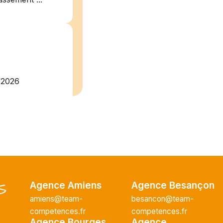
/2026
plein
recrute pour
uisier H.F en
Vous intégrerez
cture majeur...
Agence Amiens
Agence Besançon
amiens@team-
besancon@team-
competences.fr
competences.fr
ce H/F
Agence Bourges
Agence