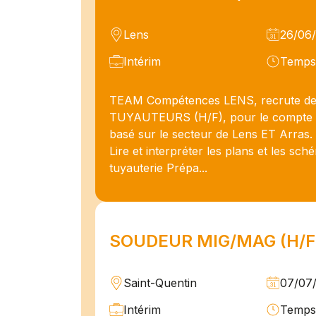
Lens
26/06
Intérim
Temps 
TEAM Compétences LENS, recrute d
TUYAUTEURS (H/F), pour le compte d
basé sur le secteur de Lens ET Arras. 
Lire et interpréter les plans et les sc
tuyauterie Prépa...
SOUDEUR MIG/MAG (H/F
Saint-Quentin
07/07
Intérim
Temps 