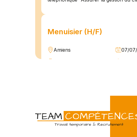
Menuisier (H/F)
Amiens
07/07
Intérim
Temps 
L'agence Team Compétences Amiens 
son client ! Nous recherchons un Men
vue d'une mission longue en intérim. 
une équipe déjà en place dans une stru
Technicien de maintenan