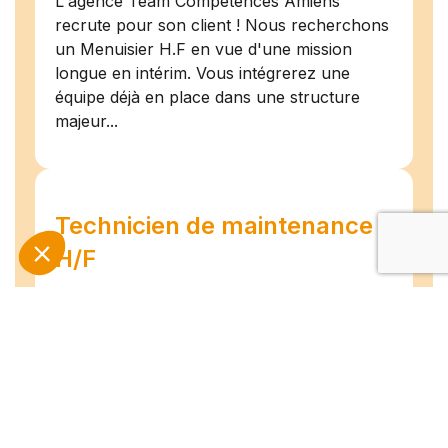
L'agence Team Compétences Amiens
recrute pour son client ! Nous recherchons
un Menuisier H.F en vue d'une mission
longue en intérim. Vous intégrerez une
équipe déjà en place dans une structure
majeur...
Technicien de maintenance
H/F
Amiens
07/07/2026
Intérim
Temps plein
L'agence TEAM COMPETENCES recherche
pour son client, des Techniciens de