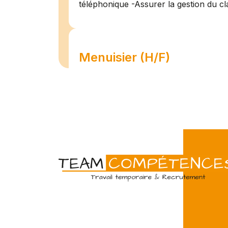
téléphonique -Assurer la gestion du cl
Menuisier (H/F)
Amiens
07/07
Intérim
Temps 
L'agence Team Compétences Amiens 
son client ! Nous recherchons un Men
vue d'une mission longue en intérim. 
une équipe déjà en place dans une stru
Technicien de maintenan