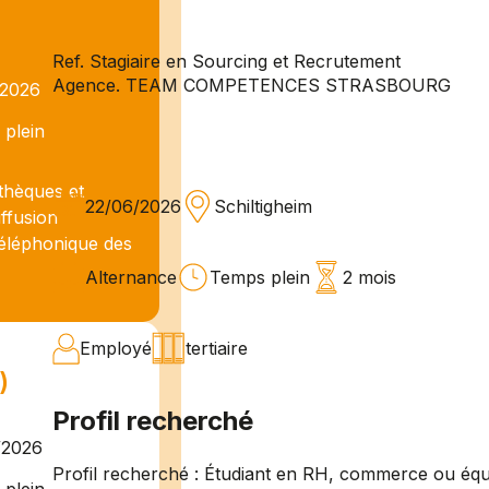
Ref. Stagiaire en Sourcing et Recrutement
Agence. TEAM COMPETENCES STRASBOURG
/2026
plein
thèques et
22/06/2026
Schiltigheim
ffusion
téléphonique des
Alternance
Temps plein
2 mois
Employé
tertiaire
)
Profil recherché
/2026
Profil recherché : Étudiant en RH, commerce ou équi