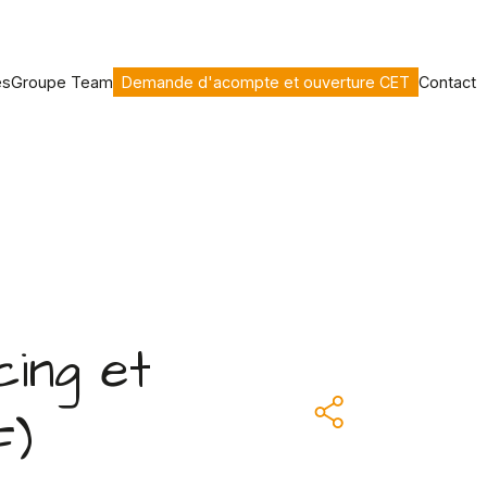
es
Groupe Team
Demande d'acompte et ouverture CET
Contact
cing et
F)