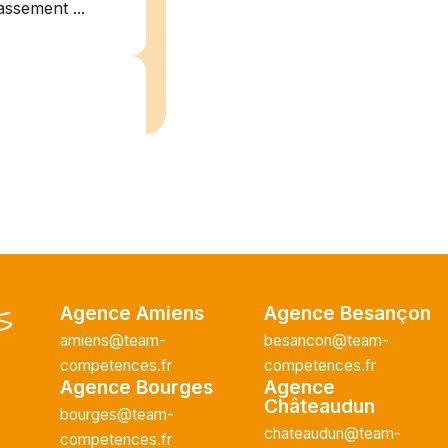
assement ...
/2026
plein
recrute pour
uisier H.F en
Agence Amiens
Agence Besançon
Vous intégrerez
cture majeur...
amiens@team-
besancon@team-
competences.fr
competences.fr
Agence Bourges
Agence
Châteaudun
bourges@team-
chateaudun@team-
ce H/F
competences.fr