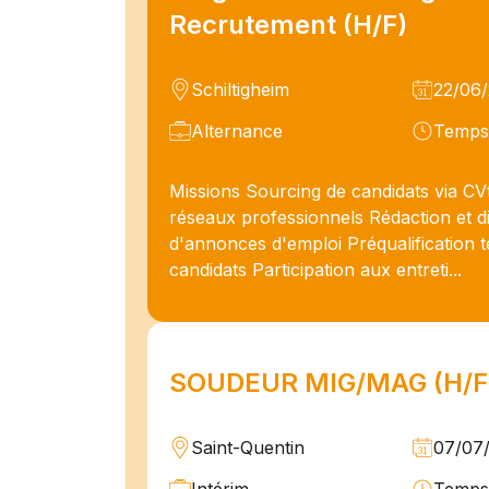
Recrutement (H/F)
Schiltigheim
22/06
Alternance
Temps 
Missions Sourcing de candidats via CV
réseaux professionnels Rédaction et di
d'annonces d'emploi Préqualification 
candidats Participation aux entreti...
SOUDEUR MIG/MAG (H/F
Saint-Quentin
07/07