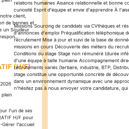
plein
relations humaines Aisance relationnelle et bonne c
curiosité Esprit d'équipe et envie d'apprendre À l'ais
otre client,
ion de bennes et
Missions Sourcing de candidats via CVthèques et rés
te un Soudeur
d'annonces d'emploi Préqualification téléphonique de
respon...
recrutement Mise à jour et suivi de la base de donn
missions en cours Découverte des métiers du recrutem
Conditions du stage Stage non rémunéré (durée infér
d'une équipe à taille humaine Accompagnement direc
IF (H/F)
recrutements variés (tertiaire, industrie, BTP, Distrib
stage constitue une opportunité concrète de découvr
dans un environnement dynamique avec une approche
/2026
n'hésitez pas à nous envoyer votre candidature, qui 
plein
ur l'un de ses
RATIF H/F pour
-Gérer l'accueil