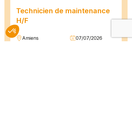
Technicien de maintenance
H/F
Amiens
07/07/2026
Intérim
Temps plein
L'agence TEAM COMPETENCES recherche
pour son client, des Techniciens de
Maintenance H/F afin d'assurer la
maintenance préventive et curative
d'installations industrielles. Vos missions : -
Réaliser...
Peintre en bâtiment (H/F)