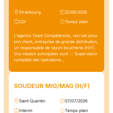
Strasbourg
22/06/2026
CDI
Temps plein
L'agence Team Compétences, recrute pour
son client, entreprise de grande distribution,
un responsable de rayon boucherie (H/F).
Vos mission principales sont : - Supervision
complète des opérations...
SOUDEUR MIG/MAG (H/F)
Saint-Quentin
07/07/2026
Intérim
Temps plein