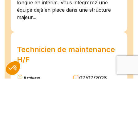
longue en intérim. Vous intégrerez une
équipe déjà en place dans une structure
majeur...
Technicien de maintenance
H/F
Amiens
07/07/2026
Intérim
Temps plein
L'agence TEAM COMPETENCES recherche
pour son client, des Techniciens de
Maintenance H/F afin d'assurer la
maintenance préventive et curative
d'installations industrielles. Vos missions : -