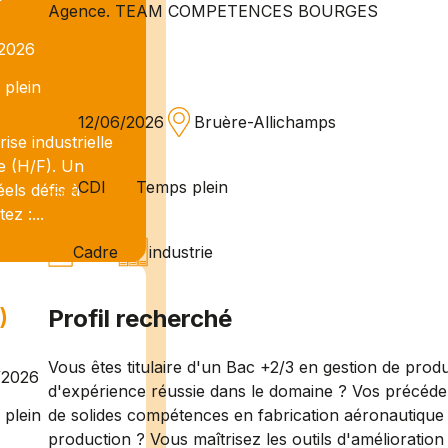
Agence. TEAM COMPETENCES BOURGES
/2026
plein
12/06/2026
Bruère-Allichamps
se industrielle
e (H/F). Un
CDI
Temps plein
els défis à
ez :...
Cadre
industrie
)
Profil recherché
Vous êtes titulaire d'un Bac +2/3 en gestion de produ
/2026
d'expérience réussie dans le domaine ? Vos précéde
de solides compétences en fabrication aéronautique ou
plein
production ? Vous maîtrisez les outils d'amélioratio