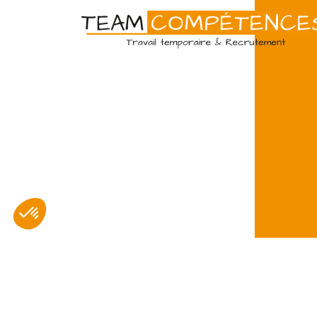
Amiens
07/07
Intérim
Temps 
L'agence TEAM COMPETENCES reche
client, des Techniciens de Maintenanc
d'assurer la maintenance préventive et
d'installations industrielles. Vos missions
Peintre en bâtiment (H/F)
Amiens
07/07
Intérim
Temps 
© Team Compétences
L'agence Team Compétences Amiens 