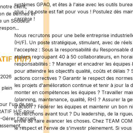
systèmes GPAO, et êtes à l'aise avec les outils bure
otre client,
plus : ce poste est fait pour vous ! Postulez dès ma
ion de bennes et
carrière !
te un Soudeur
respon...
Nous recrutons pour une belle entreprise industriel
(H/F). Un poste stratégique, stimulant, avec de réels 
l'acceptez : Sous la responsabilité du Responsable
ateliers regroupant 40 à 50 collaborateurs, en hora
IF (H/F)
responsabilités : ? Manager et encadrer les équipes &
pour atteindre les objectifs qualité, coûts et délais 
/2026
actions correctives ? Garantir le respect des normes 
les projets d'amélioration continue et tenir à jour la
plein
monter en compétences les équipes ? Travailler main
(planning, maintenance, qualité, RH) ? Assurer la ge
ur l'un de ses
d'action ? Fédérer les équipes et maintenir un bon
RATIF H/F pour
recherchons avant tout ? Du leadership, de la rigueu
-Gérer l'accueil
envie de faire avancer les choses. Chez TEAM COM
assement ...
le respect et l'envie de s'investir pleinement. Si vo