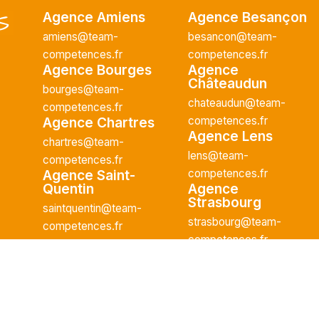
/2026
Agence Amiens
Agence Besançon
amiens@team-
besancon@team-
plein
competences.fr
competences.fr
Agence Bourges
Agence
rche pour son
Châteaudun
bourges@team-
e H/F afin
chateaudun@team-
competences.fr
 curative
Agence Chartres
competences.fr
 : - Réaliser...
Agence Lens
chartres@team-
lens@team-
competences.fr
Agence Saint-
competences.fr
Quentin
Agence
Strasbourg
saintquentin@team-
strasbourg@team-
competences.fr
competences.fr
/2026
plein
 |
Mentions légales
-
Données personnelles
| Site réalisé
recrute pour