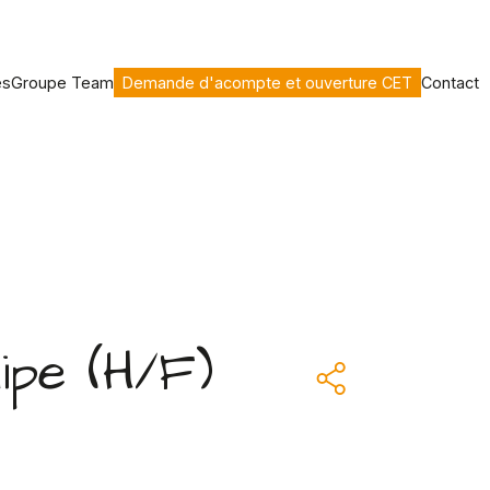
es
Groupe Team
Demande d'acompte et ouverture CET
Contact
ipe (H/F)