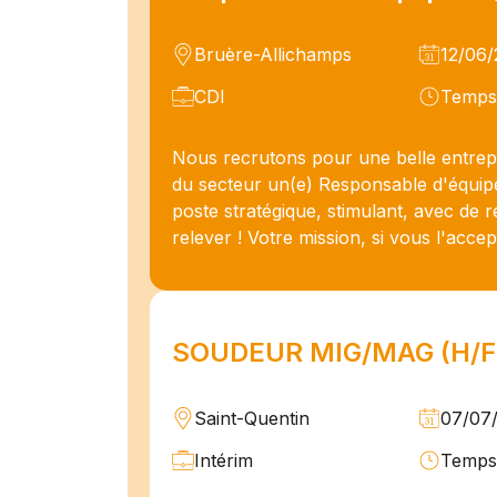
Bruère-Allichamps
12/06
CDI
Temps 
Nous recrutons pour une belle entrepri
du secteur un(e) Responsable d'équip
poste stratégique, stimulant, avec de ré
relever ! Votre mission, si vous l'accept
SOUDEUR MIG/MAG (H/F
Saint-Quentin
07/07
Intérim
Temps 