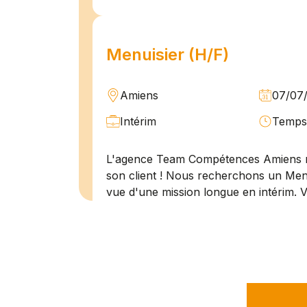
Menuisier (H/F)
Amiens
07/07
Intérim
Temps 
L'agence Team Compétences Amiens 
son client ! Nous recherchons un Men
vue d'une mission longue en intérim. 
une équipe déjà en place dans une stru
Technicien de maintenan