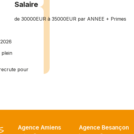
Salaire
de 30000EUR à 35000EUR par ANNEE + Primes
/2026
plein
recrute pour
uisier H.F en
Vous intégrerez
cture majeur...
ce H/F
Agence Amiens
Agence Besançon