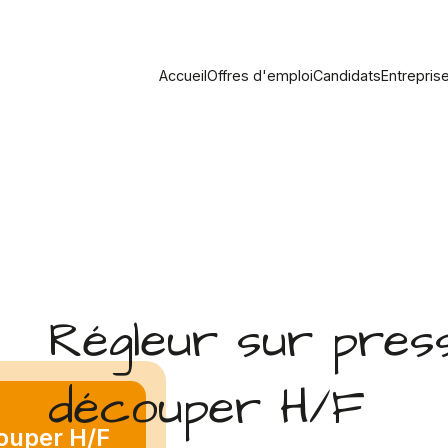
Accueil
Offres d'emploi
Candidats
Entrepris
Régleur sur pres
découper H/F
couper H/F