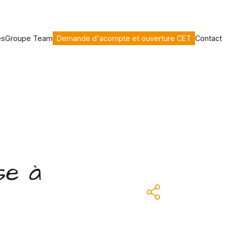
es
Groupe Team
Demande d'acompte et ouverture CET
Contact
se à