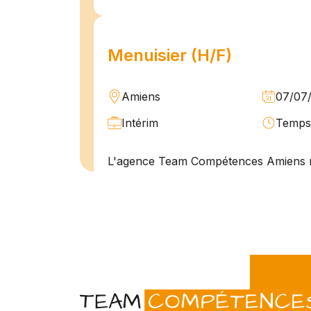
Menuisier (H/F)
Amiens
07/07
Intérim
Temps 
L'agence Team Compétences Amiens 
son client ! Nous recherchons un Men
vue d'une mission longue en intérim. 
une équipe déjà en place dans une stru
Technicien de maintenan