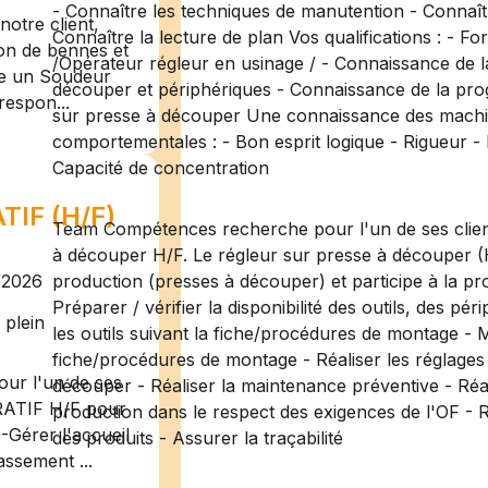
- Connaître les techniques de manutention - Connaît
otre client,
Connaître la lecture de plan Vos qualifications : 
ion de bennes et
/Opérateur régleur en usinage / - Connaissance de 
te un Soudeur
découper et périphériques - Connaissance de la 
respon...
sur presse à découper Une connaissance des machine
comportementales : - Bon esprit logique - Rigueur -
Capacité de concentration
IF (H/F)
Team Compétences recherche pour l'un de ses clien
à découper H/F. Le régleur sur presse à découper (
/2026
production (presses à découper) et participe à la pro
Préparer / vérifier la disponibilité des outils, des pé
plein
les outils suivant la fiche/procédures de montage - M
fiche/procédures de montage - Réaliser les réglages 
ur l'un de ses
découper - Réaliser la maintenance préventive - Réali
RATIF H/F pour
production dans le respect des exigences de l'OF - 
-Gérer l'accueil
des produits - Assurer la traçabilité
assement ...