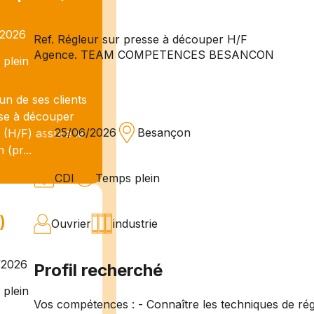
/2026
Ref. Régleur sur presse à découper H/F
Agence. TEAM COMPETENCES BESANCON
plein
n de ses clients
sse à découper
25/06/2026
Besançon
 (H/F) assure le
(pr...
CDI
Temps plein
)
Ouvrier
industrie
/2026
Profil recherché
plein
Vos compétences : - Connaître les techniques de ré