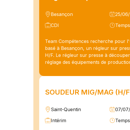
Besançon
25/06
CDI
Temps 
Team Compétences recherche pour l'u
basé à Besançon, un régleur sur pre
H/F. Le régleur sur presse à découper
réglage des équipements de production 
SOUDEUR MIG/MAG (H/F
Saint-Quentin
07/07
Intérim
Temps 