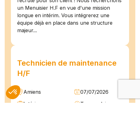
recrute pour son client ! Nous recherchons
un Menuisier H.F en vue d'une mission
longue en intérim. Vous intégrerez une
équipe déjà en place dans une structure
majeur...
Technicien de maintenance
H/F
Amiens
07/07/2026
Intérim
Temps plein
L'agence TEAM COMPETENCES recherche
pour son client, des Techniciens de
Maintenance H/F afin d'assurer la