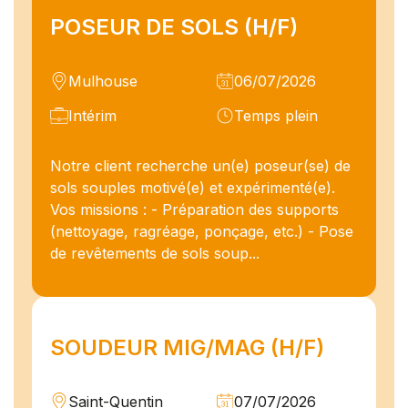
POSEUR DE SOLS (H/F)
Mulhouse
06/07/2026
Intérim
Temps plein
Notre client recherche un(e) poseur(se) de
sols souples motivé(e) et expérimenté(e).
Vos missions : - Préparation des supports
(nettoyage, ragréage, ponçage, etc.) - Pose
de revêtements de sols soup...
SOUDEUR MIG/MAG (H/F)
Saint-Quentin
07/07/2026