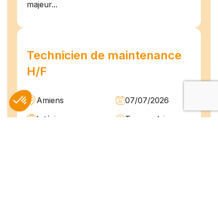
majeur...
Technicien de maintenance
H/F
Amiens
07/07/2026
Intérim
Temps plein
L'agence TEAM COMPETENCES recherche
pour son client, des Techniciens de
Maintenance H/F afin d'assurer la
maintenance préventive et curative
d'installations industrielles. Vos missions : -
Réaliser...