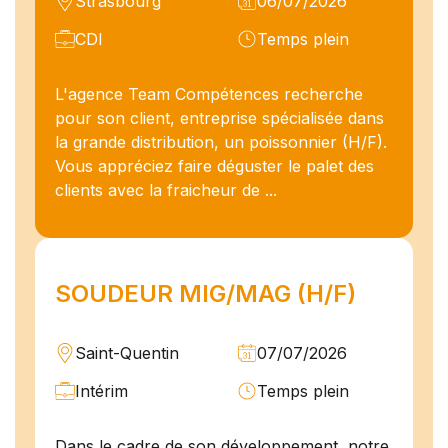
Strasbourg
06/07/2026
CDI
Temps plein
L'agence Team Compétences recherche
pour son client, entreprise spécialisée dans
la grande distribution, un poissonnier (H/F).
Vous appréciez faire déguster le palet des
clients avec la fraicheur de ...
SOUDEUR MIG/MAG (H/F)
Saint-Quentin
07/07/2026
Intérim
Temps plein
Dans le cadre de son développement, notre