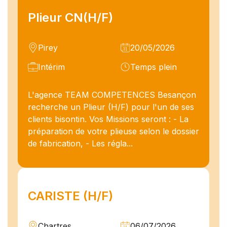
Plieur CN(H/F)
Pirey
20/05/2026
Intérim
Temps plein
L'agence TEAM COMPETENCES Besançon
recherche un Plieur (H/F) pour l'un de ses
clients bisontin. Vos Missions seront : - La
préparation de votre plieuse selon le dossier
de fabrication, - Les régla...
CARISTE (H/F)
Chartres
06/07/2026