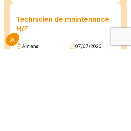
Technicien de maintenance
H/F
Amiens
07/07/2026
Intérim
Temps plein
L'agence TEAM COMPETENCES recherche
pour son client, des Techniciens de
Maintenance H/F afin d'assurer la
maintenance préventive et curative
d'installations industrielles. Vos missions : -
Réaliser...