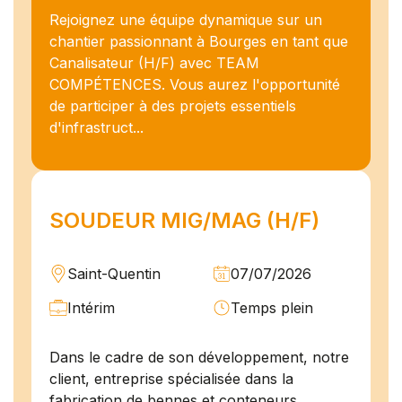
Rejoignez une équipe dynamique sur un
chantier passionnant à Bourges en tant que
Canalisateur (H/F) avec TEAM
COMPÉTENCES. Vous aurez l'opportunité
de participer à des projets essentiels
d'infrastruct...
SOUDEUR MIG/MAG (H/F)
Saint-Quentin
07/07/2026
Intérim
Temps plein
Dans le cadre de son développement, notre
client, entreprise spécialisée dans la
fabrication de bennes et conteneurs