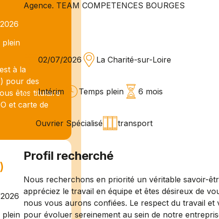
Agence. TEAM COMPETENCES BOURGES
/2026
plein
02/07/2026
La Charité-sur-Loire
t à la
) pour des
Intérim
Temps plein
6 mois
ous êtes titulaire
O et carte de
Ouvrier Spécialisé
transport
Profil recherché
)
Nous recherchons en priorité un véritable savoir-êt
appréciez le travail en équipe et êtes désireux de vo
/2026
nous vous aurons confiées. Le respect du travail et 
pour évoluer sereinement au sein de notre entrepris
plein