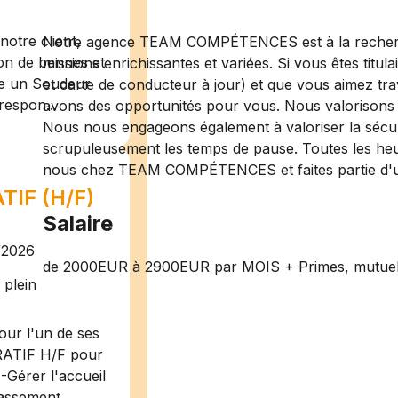
otre client,
Notre agence TEAM COMPÉTENCES est à la recherc
ion de bennes et
missions enrichissantes et variées. Si vous êtes titu
te un Soudeur
et carte de conducteur à jour) et que vous aimez tra
respon...
avons des opportunités pour vous. Nous valorisons le
Nous nous engageons également à valoriser la sécur
scrupuleusement les temps de pause. Toutes les he
nous chez TEAM COMPÉTENCES et faites partie d'un
IF (H/F)
Salaire
/2026
de 2000EUR à 2900EUR par MOIS + Primes, mutuelle
plein
ur l'un de ses
RATIF H/F pour
-Gérer l'accueil
assement ...