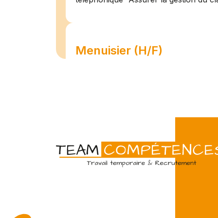
Menuisier (H/F)
Amiens
07/07
Intérim
Temps 
L'agence Team Compétences Amiens 
son client ! Nous recherchons un Men
vue d'une mission longue en intérim. 
une équipe déjà en place dans une stru
Technicien de maintenan