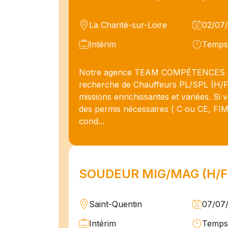
La Charité-sur-Loire
02/07
Intérim
Temps 
Notre agence TEAM COMPÉTENCES es
recherche de Chauffeurs PL/SPL (H/F
missions enrichissantes et variées. Si v
des permis nécessaires ( C ou CE, FIM
cond...
SOUDEUR MIG/MAG (H/F
Saint-Quentin
07/07
Intérim
Temps 