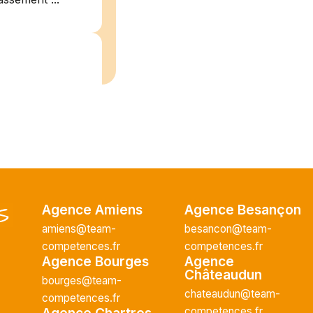
/2026
plein
recrute pour
uisier H.F en
Agence Amiens
Agence Besançon
Vous intégrerez
amiens@team-
besancon@team-
cture majeur...
competences.fr
competences.fr
Agence Bourges
Agence
Châteaudun
bourges@team-
chateaudun@team-
competences.fr
ce H/F
Agence Chartres
competences.fr