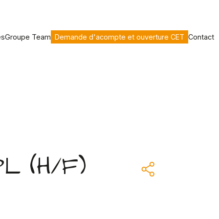
es
Groupe Team
Demande d'acompte et ouverture CET
Contact
L (H/F)