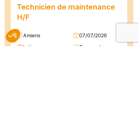
Technicien de maintenance
H/F
Amiens
07/07/2026
Intérim
Temps plein
L'agence TEAM COMPETENCES recherche
pour son client, des Techniciens de
Maintenance H/F afin d'assurer la
maintenance préventive et curative
d'installations industrielles. Vos missions : -
Réaliser...
Peintre en bâtiment (H/F)