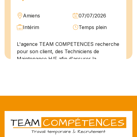
Amiens
07/07/2026
Intérim
Temps plein
L'agence TEAM COMPETENCES recherche
pour son client, des Techniciens de
Maintenance H/F afin d'assurer la
maintenance préventive et curative
d'installations industrielles. Vos missions : -
Réaliser...
Peintre en bâtiment (H/F)
Amiens
07/07/2026