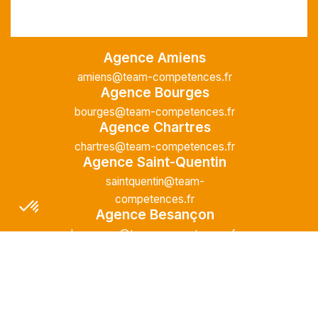
Intérim
Temps plein
L'agence Team Compétences Amiens
Agence Amiens
recrute pour son client ! Nous recherchons
amiens@team-competences.fr
un Peintre en bâtiment H.F en vue d'une
Agence Bourges
mission longue en intérim. Vous intégrerez
bourges@team-competences.fr
une équipe déjà en place dans une struct...
Agence Chartres
chartres@team-competences.fr
Agence Saint-Quentin
saintquentin@team-
PLOMBIER CHAUFFAGISTE
competences.fr
Agence Besançon
(H/F)
besancon@team-competences.fr
Agence Châteaudun
Saint-Quentin
07/07/2026
chateaudun@team-
Intérim
Temps plein
competences.fr
Agence Lens