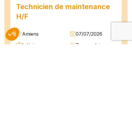
Technicien de maintenance
H/F
Amiens
07/07/2026
Intérim
Temps plein
L'agence TEAM COMPETENCES recherche
pour son client, des Techniciens de
Maintenance H/F afin d'assurer la
maintenance préventive et curative
d'installations industrielles. Vos missions : -
Réaliser...
Peintre en bâtiment (H/F)