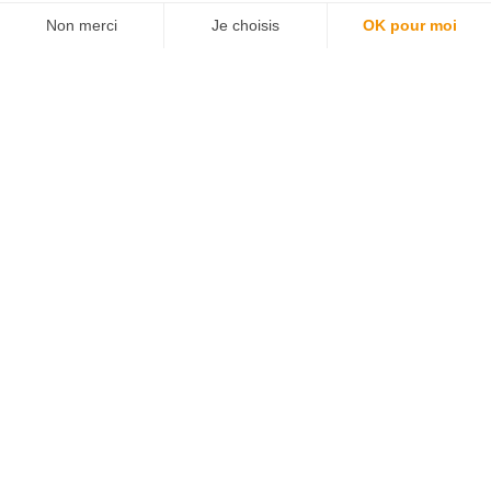
H/F
Amiens
07/07/2026
Intérim
Temps plein
L'agence TEAM COMPETENCES recherche
pour son client, des Techniciens de
Maintenance H/F afin d'assurer la
maintenance préventive et curative
d'installations industrielles. Vos missions : -
Réaliser...
Peintre en bâtiment (H/F)
Amiens
07/07/2026