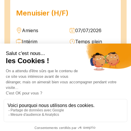
Menuisier (H/F)
Amiens
07/07/2026
Intérim
Temps plein
L'agence Team Compétences Amiens
recrute pour son client ! Nous recherchons
un Menuisier H.F en vue d'une mission
longue en intérim. Vous intégrerez une
équipe déjà en place dans une structure
majeur...
Technicien de maintenance