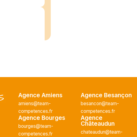
/2026
plein
recrute pour
uisier H.F en
Vous intégrerez
cture majeur...
Agence Amiens
Agence Besançon
amiens@team-
besancon@team-
competences.fr
competences.fr
Agence Bourges
Agence
Châteaudun
ce H/F
bourges@team-
chateaudun@team-
competences.fr