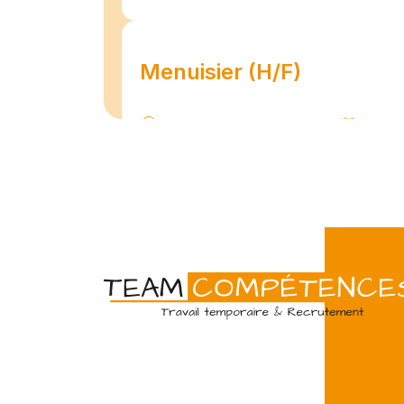
Menuisier (H/F)
Amiens
07/07
Intérim
Temps 
L'agence Team Compétences Amiens 
son client ! Nous recherchons un Men
vue d'une mission longue en intérim. 
une équipe déjà en place dans une stru
Technicien de maintenan