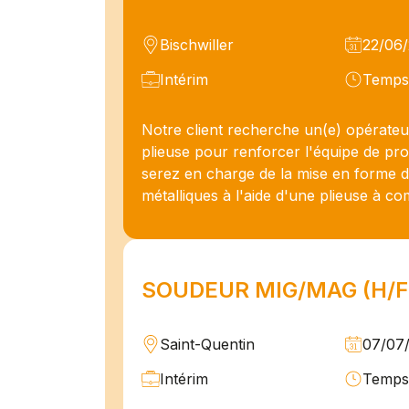
Bischwiller
22/06
Intérim
Temps 
Notre client recherche un(e) opérateur
plieuse pour renforcer l'équipe de pr
serez en charge de la mise en forme d
métalliques à l'aide d'une plieuse à 
SOUDEUR MIG/MAG (H/F
Saint-Quentin
07/07
Intérim
Temps 