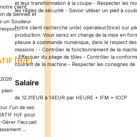
et leur transformation à la coupe - Respecter les nor
otre client,
les règles de sécurité - Savoir utiliser un pied à couli
ion de bennes et
te un Soudeur
Notre client recherche un(e) opérateur(trice) sur pl
respon...
production. Vous serez en charge de la mise en form
plieuse à commande numérique, dans le respect des ex
missions : - Contrôler le fonctionnement de la machi
- Effectuer du pliage de tôles - Contrôler la conformi
IF (H/F)
courant de la machine - Respecter les consignes de 
/2026
Salaire
plein
de 12.31EUR à 14EUR par HEURE + IFM + ICCP
ur l'un de ses
RATIF H/F pour
-Gérer l'accueil
assement ...