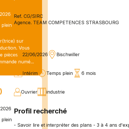
/2026
Ref. CG/SIRC
Agence. TEAM COMPETENCES STRASBOURG
plein
(trice) sur
oduction. Vous
22/06/2026
Bischwiller
e pièces
commande numé...
Intérim
Temps plein
6 mois
)
Ouvrier
industrie
/2026
Profil recherché
plein
- Savoir lire et interpréter des plans - 3 à 4 ans d'e