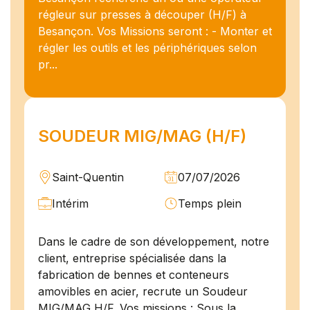
régleur sur presses à découper (H/F) à
Besançon. Vos Missions seront : - Monter et
régler les outils et les périphériques selon
pr...
SOUDEUR MIG/MAG (H/F)
Saint-Quentin
07/07/2026
Intérim
Temps plein
Dans le cadre de son développement, notre
client, entreprise spécialisée dans la
fabrication de bennes et conteneurs
amovibles en acier, recrute un Soudeur
MIG/MAG H/F. Vos missions : Sous la