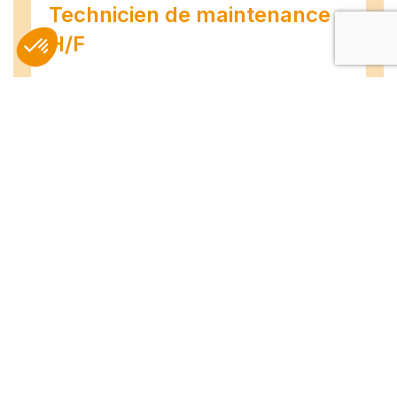
Technicien de maintenance
H/F
Amiens
07/07/2026
Intérim
Temps plein
L'agence TEAM COMPETENCES recherche
pour son client, des Techniciens de
Maintenance H/F afin d'assurer la
maintenance préventive et curative
d'installations industrielles. Vos missions : -
Réaliser...
Peintre en bâtiment (H/F)