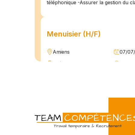
téléphonique -Assurer la gestion du cl
Menuisier (H/F)
Amiens
07/07
Intérim
Temps 
L'agence Team Compétences Amiens 
son client ! Nous recherchons un Men
vue d'une mission longue en intérim. 
une équipe déjà en place dans une stru
Technicien de maintenan