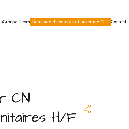
es
Groupe Team
Demande d'acompte et ouverture CET
Contact
ur CN
nitaires H/F