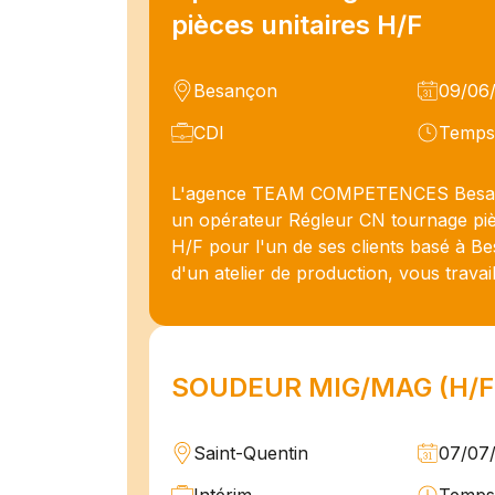
pièces unitaires H/F
Besançon
09/06
CDI
Temps 
L'agence TEAM COMPETENCES Besa
un opérateur Régleur CN tournage piè
H/F pour l'un de ses clients basé à B
d'un atelier de production, vous travail
SOUDEUR MIG/MAG (H/F
Saint-Quentin
07/07