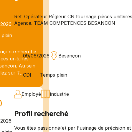
Ref. Opérateur Régleur CN tournage pièces unitaire
Agence. TEAM COMPETENCES BESANCON
/2026
plein
nçon recherche
09/06/2026
Besançon
ces unitaires
esançon. Au sein
lez sur T...
CDI
Temps plein
Employé
industrie
)
Profil recherché
/2026
Vous êtes passionné(e) par l'usinage de précision et 