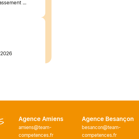
assement ...
/2026
plein
recrute pour
uisier H.F en
Vous intégrerez
cture majeur...
Agence Amiens
Agence Besançon
amiens@team-
besancon@team-
competences.fr
competences.fr
ce H/F