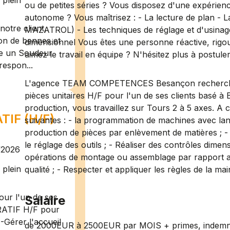
plein
ou de petites séries ? Vous disposez d'une expérienc
autonome ? Vous maîtrisez : - La lecture de plan
otre client,
MAZATROL) - Les techniques de réglage et d'usinag
ion de bennes et
dimensionnel Vous êtes une personne réactive, rigou
te un Soudeur
aimez le travail en équipe ? N'hésitez plus à postuler
respon...
L'agence TEAM COMPETENCES Besançon recherche
pièces unitaires H/F pour l'un de ses clients basé à 
production, vous travaillez sur Tours 2 à 5 axes. A 
IF (H/F)
suivantes : - la programmation de machines avec
production de pièces par enlèvement de matières ; - 
le réglage des outils ; - Réaliser des contrôles dimen
/2026
opérations de montage ou assemblage par rapport au
plein
qualité ; - Respecter et appliquer les règles de la ma
ur l'un de ses
Salaire
RATIF H/F pour
-Gérer l'accueil
de 2000EUR à 2500EUR par MOIS + primes, indemnit