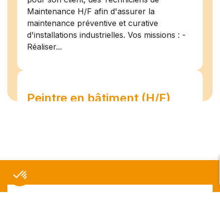
Maintenance H/F afin d'assurer la
maintenance préventive et curative
d'installations industrielles. Vos missions : -
Réaliser...
Peintre en bâtiment (H/F)
Amiens
07/07/2026
Intérim
Temps plein
L'agence Team Compétences Amiens
recrute pour son client ! Nous recherchons
un Peintre en bâtiment H.F en vue d'une
mission longue en intérim. Vous intégrerez