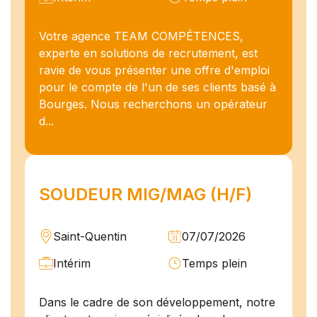
Votre agence TEAM COMPÉTENCES,
experte en solutions de recrutement, est
ravie de vous présenter une offre d'emploi
pour le compte de l'un de ses clients basé à
Bourges. Nous recherchons un opérateur
d...
SOUDEUR MIG/MAG (H/F)
Saint-Quentin
07/07/2026
Intérim
Temps plein
Dans le cadre de son développement, notre