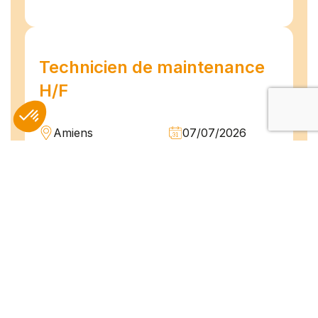
Technicien de maintenance
H/F
Amiens
07/07/2026
Intérim
Temps plein
L'agence TEAM COMPETENCES recherche
pour son client, des Techniciens de
Maintenance H/F afin d'assurer la
maintenance préventive et curative
d'installations industrielles. Vos missions : -
Réaliser...