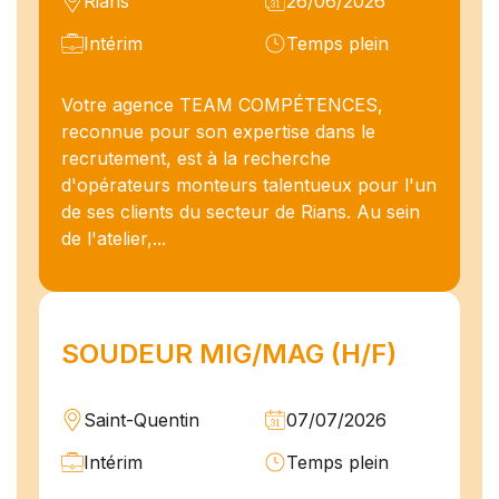
Rians
26/06/2026
Intérim
Temps plein
Votre agence TEAM COMPÉTENCES,
reconnue pour son expertise dans le
recrutement, est à la recherche
d'opérateurs monteurs talentueux pour l'un
de ses clients du secteur de Rians. Au sein
de l'atelier,...
SOUDEUR MIG/MAG (H/F)
Saint-Quentin
07/07/2026
Intérim
Temps plein