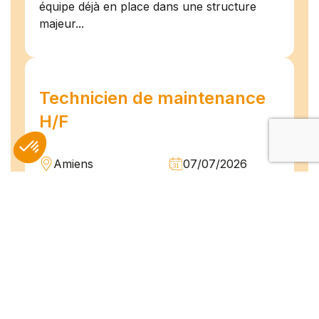
équipe déjà en place dans une structure
majeur...
Technicien de maintenance
H/F
Amiens
07/07/2026
Intérim
Temps plein
L'agence TEAM COMPETENCES recherche
pour son client, des Techniciens de
Maintenance H/F afin d'assurer la
maintenance préventive et curative
d'installations industrielles. Vos missions : -
Réaliser...