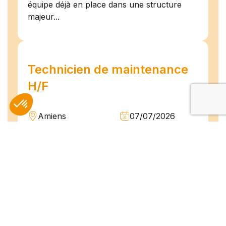
équipe déjà en place dans une structure
majeur...
Technicien de maintenance
H/F
Amiens
07/07/2026
Intérim
Temps plein
L'agence TEAM COMPETENCES recherche
pour son client, des Techniciens de
Maintenance H/F afin d'assurer la
maintenance préventive et curative
d'installations industrielles. Vos missions : -
Réaliser...