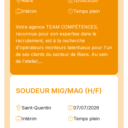
Rians
12/06/2026
Intérim
Temps plein
Votre agence TEAM COMPÉTENCES,
reconnue pour son expertise dans le
recrutement, est à la recherche
d'opérateurs monteurs talentueux pour l'un
de ses clients du secteur de Rians. Au sein
de l'atelier,...
SOUDEUR MIG/MAG (H/F)
Saint-Quentin
07/07/2026
Intérim
Temps plein