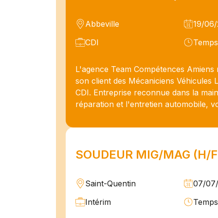
Abbeville
19/06
CDI
Temps 
L'agence Team Compétences Amiens 
son client des Mécaniciens Véhicules 
CDI. Entreprise reconnue dans la main
réparation et l'entretien automobile, vo
SOUDEUR MIG/MAG (H/F
Saint-Quentin
07/07
Intérim
Temps 