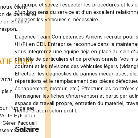
en équipe et savez respecter les procédures et les c
otre client,
d'un bon sens du service et d'un excellent relationne
ion de bennes et
déplacer les véhicules si nécessaire.
te un Soudeur
respon...
L'agence Team Compétences Amiens recrute pour so
(H/F) en CDI. Entreprise reconnue dans la maintenanc
vous intégrerez une équipe déjà en place au sein d'
clientèle de particuliers et de professionnels. Vos mis
IF (H/F)
courant et les révisions des véhicules légers (vidange
Effectuer les diagnostics de pannes mécaniques, élec
/2026
réparations et le remplacement des pièces défectueu
échappement, moteur, etc.) Effectuer les contrôles de
plein
Renseigner les fiches d'intervention et participer acti
espace de travail propre, entretien du matériel, trav
ur l'un de ses
Rémunération selon profil.
RATIF H/F pour
-Gérer l'accueil
Salaire
assement ...