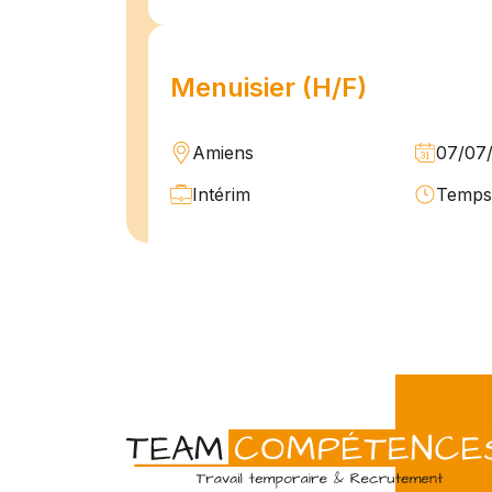
Menuisier (H/F)
Amiens
07/07
Intérim
Temps 
L'agence Team Compétences Amiens 
son client ! Nous recherchons un Men
vue d'une mission longue en intérim. 
une équipe déjà en place dans une stru
Technicien de maintenan