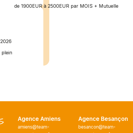
de 1900EUR à 2500EUR par MOIS + Mutuelle
/2026
plein
recrute pour
uisier H.F en
Vous intégrerez
cture majeur...
Agence Amiens
Agence Besançon
ce H/F
amiens@team-
besancon@team-