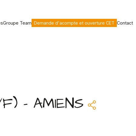
es
Groupe Team
Demande d'acompte et ouverture CET
Contact
/F) - AMIENS