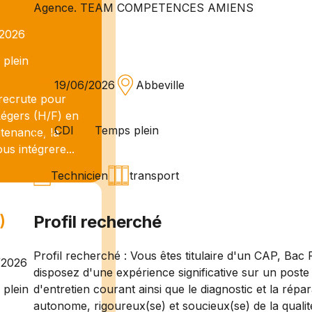
Agence. TEAM COMPETENCES AMIENS
/2026
plein
19/06/2026
Abbeville
recrute pour
Légers (H/F) en
CDI
Temps plein
tenance, la
us intégrere...
Technicien
transport
)
Profil recherché
Profil recherché : Vous êtes titulaire d'un CAP, B
/2026
disposez d'une expérience significative sur un poste 
d'entretien courant ainsi que le diagnostic et la répa
plein
autonome, rigoureux(se) et soucieux(se) de la qualité