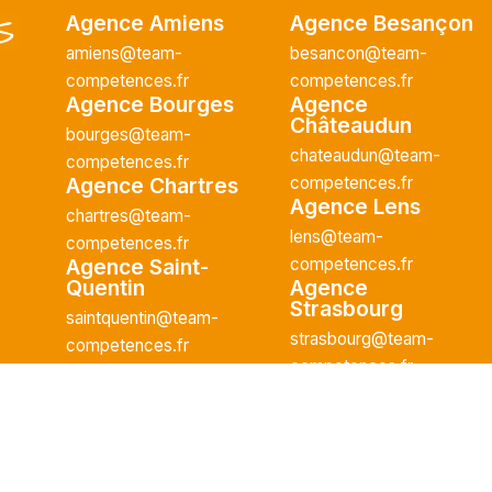
Agence Amiens
Agence Besançon
/2026
amiens@team-
besancon@team-
competences.fr
competences.fr
plein
Agence Bourges
Agence
Châteaudun
bourges@team-
rche pour son
chateaudun@team-
competences.fr
e H/F afin
Agence Chartres
competences.fr
 curative
Agence Lens
chartres@team-
 : - Réaliser...
lens@team-
competences.fr
Agence Saint-
competences.fr
Quentin
Agence
Strasbourg
saintquentin@team-
strasbourg@team-
competences.fr
competences.fr
/2026
plein
 |
Mentions légales
-
Données personnelles
| Site réalisé