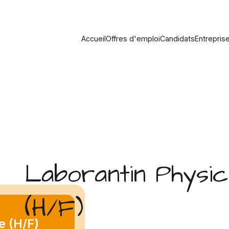
Accueil
Offres d'emploi
Candidats
Entrepris
Laborantin Physic
(H/F)
e (H/F)