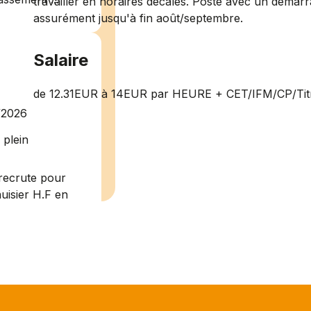
travailler en horaires décalés. Poste avec un démar
assurément jusqu'à fin août/septembre.
Salaire
de 12.31EUR à 14EUR par HEURE + CET/IFM/CP/Titr
/2026
plein
recrute pour
uisier H.F en
Vous intégrerez
cture majeur...
ce H/F