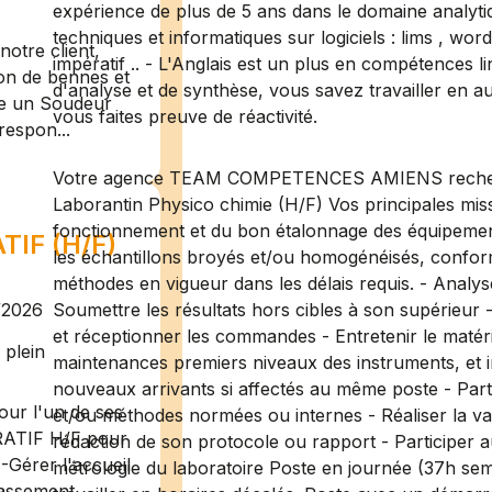
expérience de plus de 5 ans dans le domaine analyt
techniques et informatiques sur logiciels : lims , wo
otre client,
impératif .. - L'Anglais est un plus en compétences l
ion de bennes et
d'analyse et de synthèse, vous savez travailler en a
te un Soudeur
vous faites preuve de réactivité.
respon...
Votre agence TEAM COMPETENCES AMIENS recherch
Laborantin Physico chimie (H/F) Vos principales mis
fonctionnement et du bon étalonnage des équipement
IF (H/F)
les échantillons broyés et/ou homogénéisés, confor
méthodes en vigueur dans les délais requis. - Analyser
/2026
Soumettre les résultats hors cibles à son supérieur 
et réceptionner les commandes - Entretenir le matérie
plein
maintenances premiers niveaux des instruments, et 
nouveaux arrivants si affectés au même poste - Part
ur l'un de ses
et/ou méthodes normées ou internes - Réaliser la val
RATIF H/F pour
rédaction de son protocole ou rapport - Participer aux
-Gérer l'accueil
métrologie du laboratoire Poste en journée (37h se
assement ...