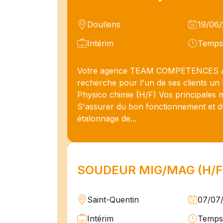
Doullens
19/06
Intérim
Temps 
Votre agence TEAM COMPETENCES
recherche pour l'un de ses clients un
Physico chimie (H/F) Vos principales m
S'assurer du bon fonctionnement et 
étalonnage de...
SOUDEUR MIG/MAG (H/F
Saint-Quentin
07/07
Intérim
Temps 