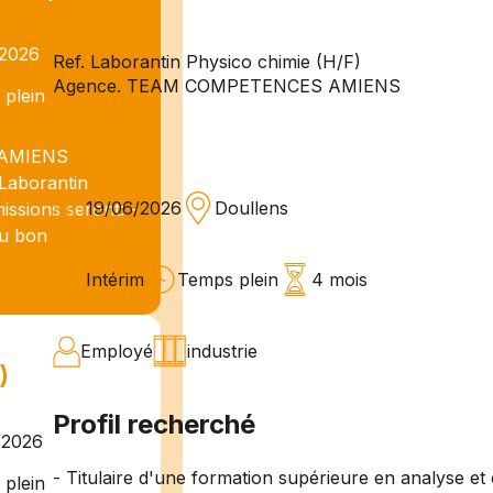
/2026
Ref. Laborantin Physico chimie (H/F)
Agence. TEAM COMPETENCES AMIENS
plein
 AMIENS
 Laborantin
19/06/2026
Doullens
issions seront: -
du bon
Intérim
Temps plein
4 mois
Employé
industrie
)
Profil recherché
/2026
- Titulaire d'une formation supérieure en analyse et
plein