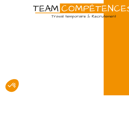
Amiens
07/07
Intérim
Temps 
L'agence TEAM COMPETENCES reche
client, des Techniciens de Maintenanc
d'assurer la maintenance préventive et
d'installations industrielles. Vos missions
Peintre en bâtiment (H/F)
Amiens
07/07
Intérim
Temps 
© Team Compétences