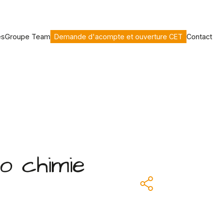
es
Groupe Team
Demande d'acompte et ouverture CET
Contact
o chimie