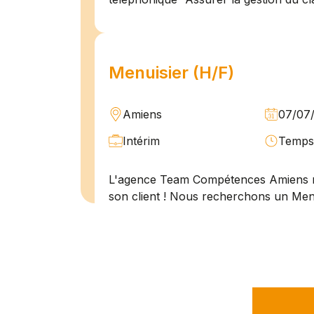
Menuisier (H/F)
Amiens
07/07
Intérim
Temps 
L'agence Team Compétences Amiens 
son client ! Nous recherchons un Men
vue d'une mission longue en intérim. 
une équipe déjà en place dans une stru
Technicien de maintenan